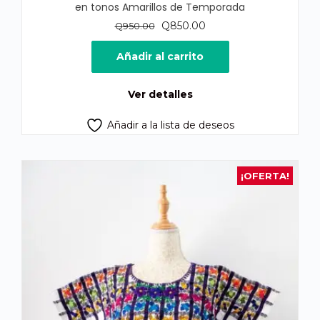
en tonos Amarillos de Temporada
El
El
Q
850.00
Q
950.00
precio
precio
original
actual
Añadir al carrito
era:
es:
Q950.00.
Q850.00.
Ver detalles
Añadir a la lista de deseos
¡OFERTA!