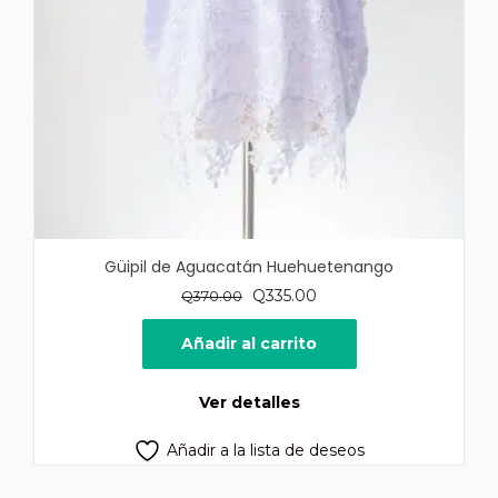
Güipil de Aguacatán Huehuetenango
El
El
Q
335.00
Q
370.00
precio
precio
original
actual
Añadir al carrito
era:
es:
Q370.00.
Q335.00.
Ver detalles
Añadir a la lista de deseos