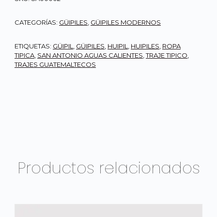
CATEGORÍAS:
GÜIPILES
,
GÜIPILES MODERNOS
ETIQUETAS:
GÜIPIL
,
GÜIPILES
,
HUIPIL
,
HUIPILES
,
ROPA
TIPICA
,
SAN ANTONIO AGUAS CALIENTES
,
TRAJE TIPICO
,
TRAJES GUATEMALTECOS
Productos relacionados