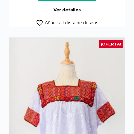
Q450.00.
Q425.00.
Ver detalles
Añadir a la lista de deseos
¡OFERTA!