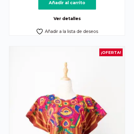
original
actual
Añadir al carrito
era:
es:
Q370.00.
Q335.00.
Ver detalles
Añadir a la lista de deseos
¡OFERTA!