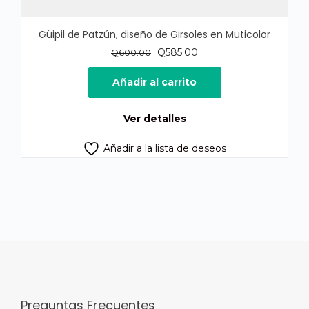
Güipil de Patzún, diseño de Girsoles en Muticolor
El
El
Q
585.00
Q
600.00
precio
precio
original
actual
Añadir al carrito
era:
es:
Q600.00.
Q585.00.
Ver detalles
Añadir a la lista de deseos
Preguntas Frecuentes