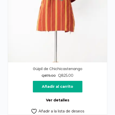
Güipil de Chichicastenango
El
El
Q
825.00
Q
875.00
precio
precio
original
actual
Añadir al carrito
era:
es:
Q875.00.
Q825.00.
Ver detalles
Añadir a la lista de deseos