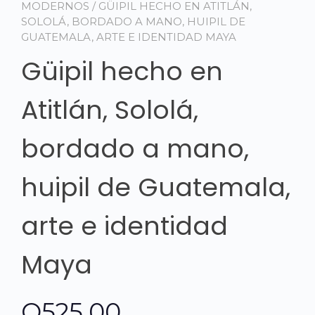
MODERNOS
/ GÜIPIL HECHO EN ATITLÁN,
SOLOLÁ, BORDADO A MANO, HUIPIL DE
GUATEMALA, ARTE E IDENTIDAD MAYA
Güipil hecho en
Atitlán, Sololá,
bordado a mano,
huipil de Guatemala,
arte e identidad
Maya
Q
525.00