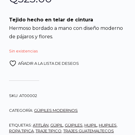
Tejido hecho en telar de cintura
Hermoso bordado a mano con diseño moderno
de pájaros y flores.
Sin existencias
AÑADIR A LA LISTA DE DESEOS
SKU:
AT00002
CATEGORÍA:
GÜIPILES MODERNOS
ETIQUETAS:
ATITLÁN
,
GÜIPIL
,
GÜIPILES
,
HUIPIL
,
HUIPILES
,
ROPA TIPICA
,
TRAJE TIPICO
,
TRAJES GUATEMALTECOS