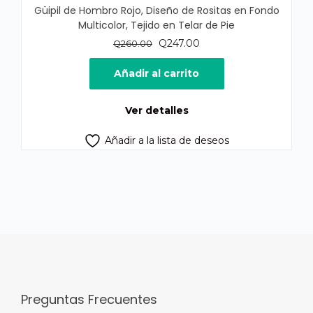
Güipil de Hombro Rojo, Diseño de Rositas en Fondo
Multicolor, Tejido en Telar de Pie
El
El
Q
247.00
Q
260.00
precio
precio
original
actual
Añadir al carrito
era:
es:
Q260.00.
Q247.00.
Ver detalles
Añadir a la lista de deseos
Preguntas Frecuentes