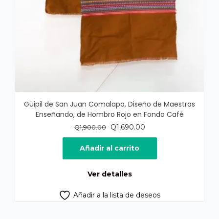
Güipil de San Juan Comalapa, Diseño de Maestras
Enseñando, de Hombro Rojo en Fondo Café
El
El
Q
1,690.00
Q
1,900.00
precio
precio
original
actual
Añadir al carrito
era:
es:
Q1,900.00.
Q1,690.00.
Ver detalles
Añadir a la lista de deseos