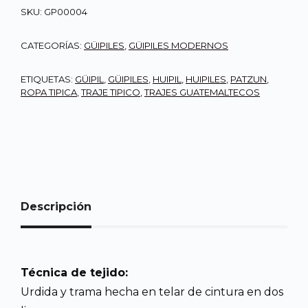
SKU:
GP00004
CATEGORÍAS:
GÜIPILES
,
GÜIPILES MODERNOS
ETIQUETAS:
GÜIPIL
,
GÜIPILES
,
HUIPIL
,
HUIPILES
,
PATZUN
,
ROPA TIPICA
,
TRAJE TIPICO
,
TRAJES GUATEMALTECOS
Descripción
Técnica de tejido:
Urdida y trama hecha en telar de cintura en dos