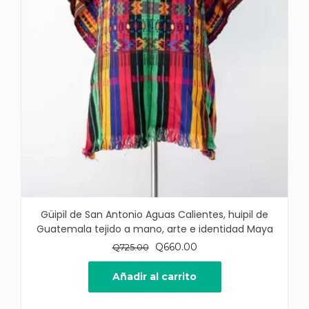
Güipil de San Antonio Aguas Calientes, huipil de
Guatemala tejido a mano, arte e identidad Maya
El
El
Q
660.00
Q
725.00
precio
precio
original
actual
Añadir al carrito
era:
es:
Q725.00.
Q660.00.