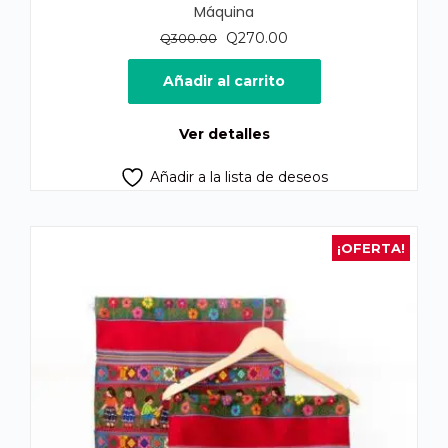
Máquina
El
El
Q
270.00
Q
300.00
precio
precio
original
actual
Añadir al carrito
era:
es:
Q300.00.
Q270.00.
Ver detalles
Añadir a la lista de deseos
¡OFERTA!