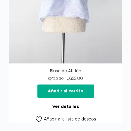
Blusa de Atitlán
El
El
Q
355.00
Q
425.00
precio
precio
original
actual
Añadir al carrito
era:
es:
Q425.00.
Q355.00.
Ver detalles
Añadir a la lista de deseos