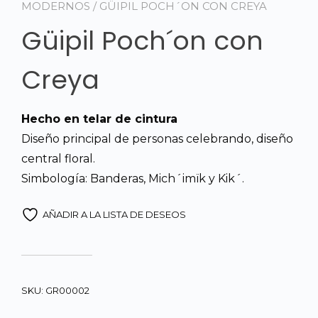
MODERNOS
/ GÜIPIL POCH´ON CON CREYA
Güipil Poch´on con
Creya
Hecho en telar de cintura
Diseño principal de personas celebrando, diseño
central floral.
Simbología: Banderas, Mich´imïk y Kik´.
AÑADIR A LA LISTA DE DESEOS
SKU:
GR00002