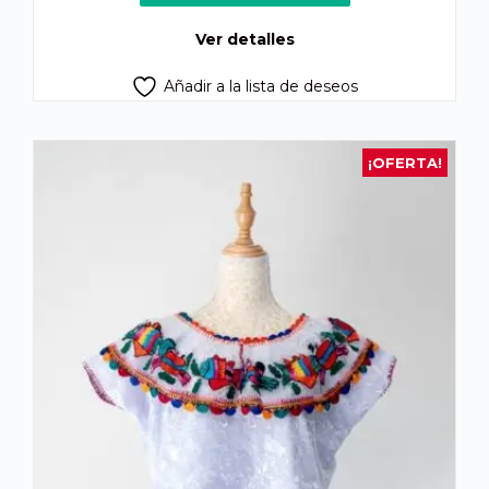
era:
es:
Q1,900.00.
Q1,690.00.
Ver detalles
Añadir a la lista de deseos
¡OFERTA!