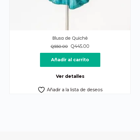
Blusa de Quiché
El
El
Q
445.00
Q
550.00
precio
precio
original
actual
Añadir al carrito
era:
es:
Q550.00.
Q445.00.
Ver detalles
Añadir a la lista de deseos