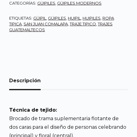
CATEGORÍAS:
GÜIPILES
,
GÜIPILES MODERNOS
ETIQUETAS:
GÜIPIL
,
GÜIPILES
,
HUIPIL
,
HUIPILES
,
ROPA
TIPICA
,
SAN JUAN COMALAPA
,
TRAJE TIPICO
,
TRAJES
GUATEMALTECOS
Descripción
Técnica de tejido:
Brocado de trama suplementaria flotante de
dos caras para el diseño de personas celebrando
(principal) y floral (central).