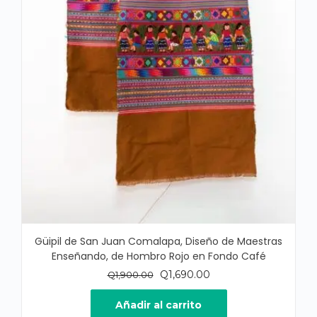
Güipil de San Juan Comalapa, Diseño de Maestras
Enseñando, de Hombro Rojo en Fondo Café
El
El
Q
1,690.00
Q
1,900.00
precio
precio
original
actual
Añadir al carrito