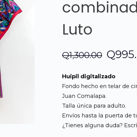
combinad
Luto
El
Q
995
Q
1,300.00
preci
Huipil digitalizado
origin
Fondo hecho en telar de ci
Juan Comalapa.
era:
Talla única para adulto.
Q1,30
Envíos hasta la puerta de t
¿Tienes alguna duda? Escr