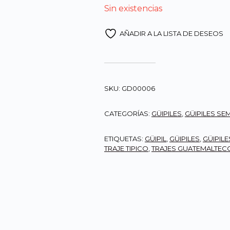
Sin existencias
AÑADIR A LA LISTA DE DESEOS
SKU:
GD00006
CATEGORÍAS:
GÜIPILES
,
GÜIPILES SEM
ETIQUETAS:
GÜIPIL
,
GÜIPILES
,
GÜIPILE
TRAJE TIPICO
,
TRAJES GUATEMALTEC