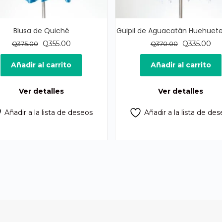
Blusa de Quiché
Güipil de Aguacatán Huehuet
El
El
El
El
Q
355.00
Q
335.00
Q
375.00
Q
370.00
precio
precio
precio
pre
original
actual
original
act
Añadir al carrito
Añadir al carrito
era:
es:
era:
es:
Q375.00.
Q355.00.
Q370.00.
Q33
Ver detalles
Ver detalles
Añadir a la lista de deseos
Añadir a la lista de de