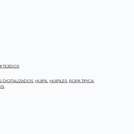
I TEJIDOS
S DIGITALIZADOS
,
HUIPIL
,
HUIPILES
,
ROPA TIPICA
,
OS