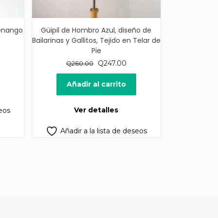
enango
Güipil de Hombro Azul, diseño de
Bailarinas y Gallitos, Tejido en Telar de
Pie
cio
ual
El
El
Q
247.00
Q
260.00
precio
precio
5.00.
original
actual
Añadir al carrito
era:
es:
Q260.00.
Q247.00.
Ver detalles
seos
Añadir a la lista de deseos