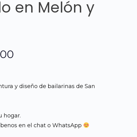
o en Melón y
El
.00
o
precio
al
actual
ntura y diseño de bailarinas de San
es:
0.00.
Q995.00.
u hogar.
íbenos en el chat o WhatsApp