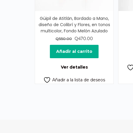
Güipil de Atitlán, Bordado a Mano,
diseño de Colibrí y Flores, en tonos
multicolor, Fondo Melón Azulado
El
El
Q
470.00
Q
550.00
precio
precio
original
actual
Añadir al carrito
era:
es:
Q550.00.
Q470.00.
Ver detalles
Añadir a la lista de deseos