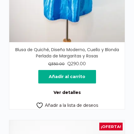
Blusa de Quiché, Diseño Moderno, Cuello y Blonda
Perlada de Margaritas y Rosas
El
El
Q
290.00
Q
350.00
precio
precio
original
actual
Añadir al carrito
era:
es:
Q350.00.
Q290.00.
Ver detalles
Añadir a la lista de deseos
¡OFERTA!