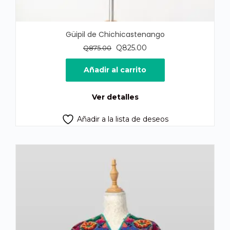
Güipil de Chichicastenango
El
El
Q
825.00
Q
875.00
precio
precio
original
actual
Añadir al carrito
era:
es:
Q875.00.
Q825.00.
Ver detalles
Añadir a la lista de deseos