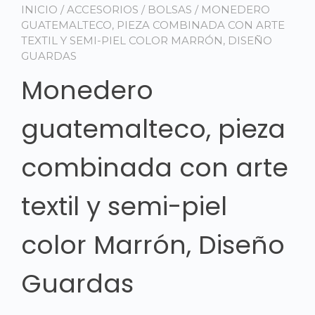
INICIO
/
ACCESORIOS
/
BOLSAS
/ MONEDERO
GUATEMALTECO, PIEZA COMBINADA CON ARTE
TEXTIL Y SEMI-PIEL COLOR MARRÓN, DISEÑO
GUARDAS
Monedero
guatemalteco, pieza
combinada con arte
textil y semi-piel
color Marrón, Diseño
Guardas