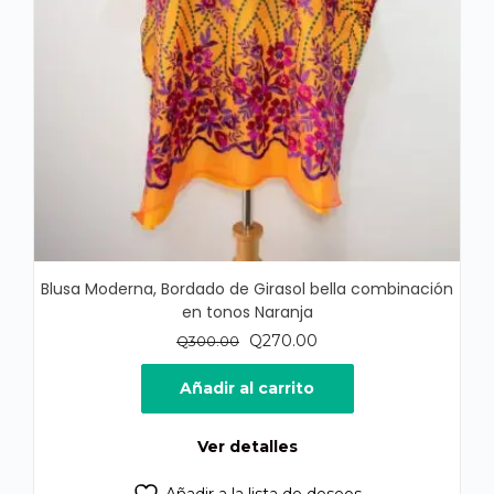
Blusa Moderna, Bordado de Girasol bella combinación
en tonos Naranja
El
El
Q
270.00
Q
300.00
precio
precio
original
actual
Añadir al carrito
era:
es:
Q300.00.
Q270.00.
Ver detalles