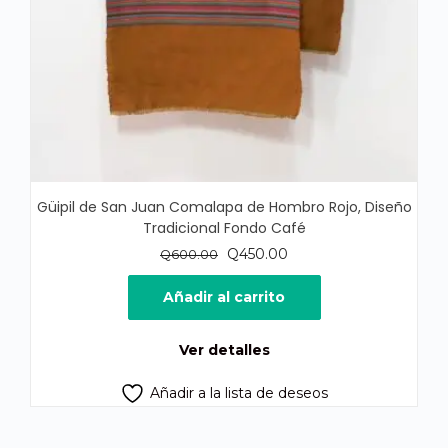
Güipil de San Juan Comalapa de Hombro Rojo, Diseño
Tradicional Fondo Café
El
El
Q
450.00
Q
600.00
precio
precio
original
actual
Añadir al carrito
era:
es:
Q600.00.
Q450.00.
Ver detalles
Añadir a la lista de deseos