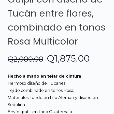
Tucán entre flores,
combinado en tonos
Rosa Multicolor
El
El
Q
1,875.00
Q
2,000.00
precio
preci
Hecho a mano en telar de cintura
original
actua
Hermoso diseño de Tucanes,
Tejido combinado en tonos Rosa,
era:
es:
Materiales: fondo en hilo Alemán y diseño en
Sedalina.
Q2,000.00.
Q1,87
Envío gratis en toda Guatemala.