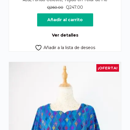
El
El
Q
247.00
Q
260.00
precio
precio
original
actual
Añadir al carrito
era:
es:
Q260.00.
Q247.00.
Ver detalles
Añadir a la lista de deseos
¡OFERTA!