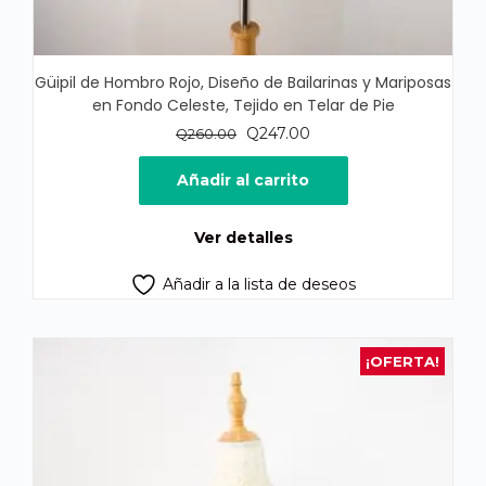
Güipil de Hombro Rojo, Diseño de Bailarinas y Mariposas
en Fondo Celeste, Tejido en Telar de Pie
El
El
Q
247.00
Q
260.00
precio
precio
original
actual
Añadir al carrito
era:
es:
Q260.00.
Q247.00.
Ver detalles
Añadir a la lista de deseos
¡OFERTA!