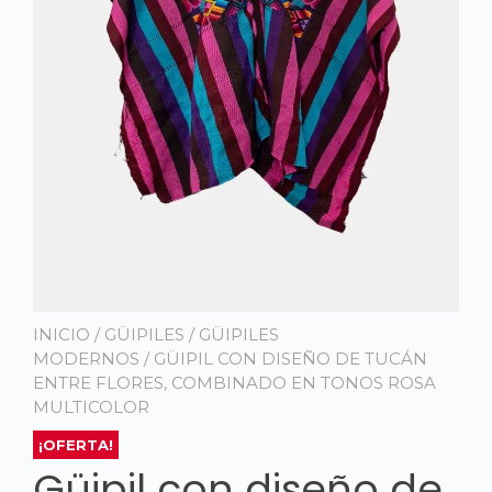
INICIO
/
GÜIPILES
/
GÜIPILES
MODERNOS
/ GÜIPIL CON DISEÑO DE TUCÁN
ENTRE FLORES, COMBINADO EN TONOS ROSA
MULTICOLOR
¡OFERTA!
Güipil con diseño de