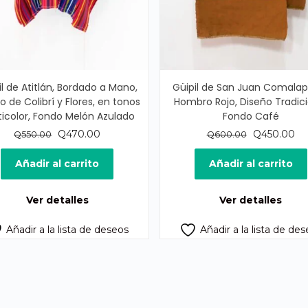
il de Atitlán, Bordado a Mano,
Güipil de San Juan Comala
o de Colibrí y Flores, en tonos
Hombro Rojo, Diseño Tradici
icolor, Fondo Melón Azulado
Fondo Café
El
El
El
El
Q
470.00
Q
450.00
Q
550.00
Q
600.00
precio
precio
precio
pr
original
actual
original
ac
Añadir al carrito
Añadir al carrito
era:
es:
era:
es:
Q550.00.
Q470.00.
Q600.00.
Q4
Ver detalles
Ver detalles
Añadir a la lista de deseos
Añadir a la lista de de