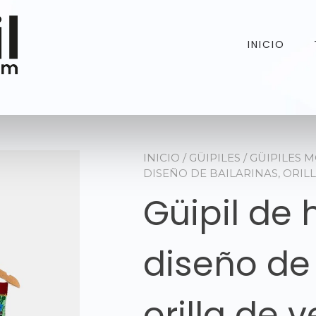
INICIO
INICIO
/
GÜIPILES
/
GÜIPILES 
DISEÑO DE BAILARINAS, ORIL
Güipil de
diseño de 
orilla de 