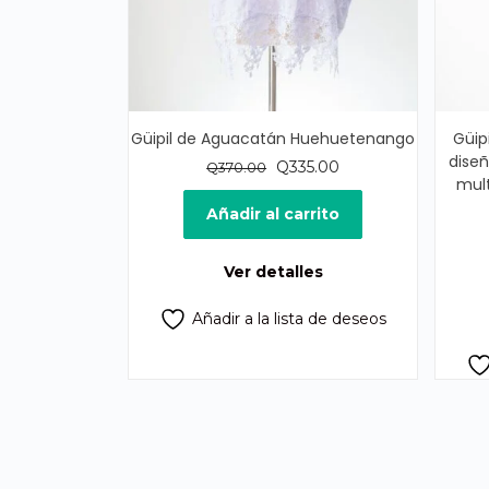
Güipil de Aguacatán Huehuetenango
Güip
diseñ
El
El
Q
335.00
Q
370.00
mult
precio
precio
original
actual
Añadir al carrito
era:
es:
Q370.00.
Q335.00.
Ver detalles
Añadir a la lista de deseos