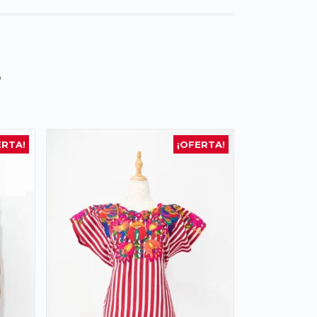
s
ERTA!
¡OFERTA!