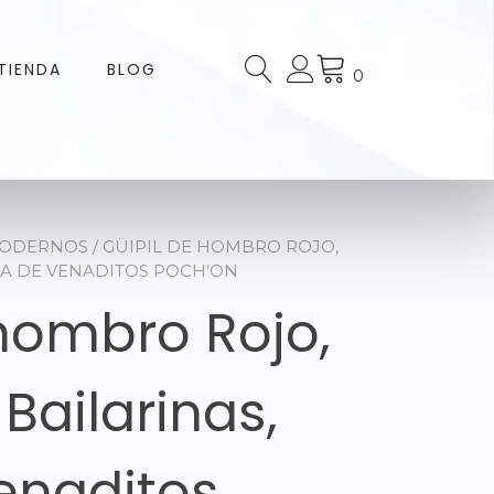
TIENDA
BLOG
0
MODERNOS
/ GÜIPIL DE HOMBRO ROJO,
LA DE VENADITOS POCH’ON
 hombro Rojo,
Bailarinas,
venaditos