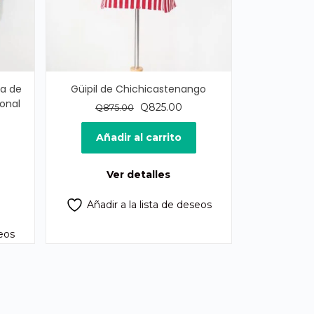
pa de
Güipil de Chichicastenango
onal
El
El
Q
825.00
Q
875.00
precio
precio
original
actual
Añadir al carrito
ecio
era:
es:
tual
Q875.00.
Q825.00.
Ver detalles
50.00.
Añadir a la lista de deseos
seos