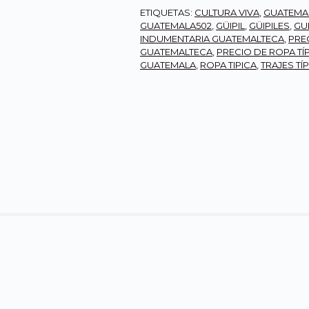
ETIQUETAS:
CULTURA VIVA
,
GUATEMA
GUATEMALA502
,
GÜIPIL
,
GÜIPILES
,
GU
INDUMENTARIA GUATEMALTECA
,
PREC
GUATEMALTECA
,
PRECIO DE ROPA TÍ
GUATEMALA
,
ROPA TIPICA
,
TRAJES TÍ