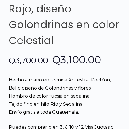
Rojo, diseño
Golondrinas en color
Celestial
El
El
Q
3,100.00
Q
3,700.00
precio
preci
Hecho a mano en técnica Ancestral Poch’on,
original
actua
Bello diseño de Golondrinas y flores.
Hombro de color fucsia en sedalina.
era:
es:
Tejido fino en hilo Río y Sedalina.
Envío gratis a toda Guatemala.
Q3,700.00.
Q3,10
Puedes comprarlo en 3, 6, 10 y 12 VisaCuotas o