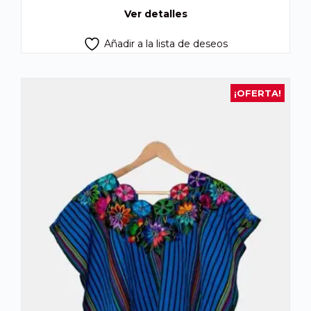
Q600.00.
Q450.00.
Ver detalles
Añadir a la lista de deseos
¡OFERTA!