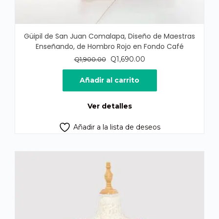
Güipil de San Juan Comalapa, Diseño de Maestras
Enseñando, de Hombro Rojo en Fondo Café
El
El
Q
1,690.00
Q
1,900.00
precio
precio
original
actual
Añadir al carrito
era:
es:
Q1,900.00.
Q1,690.00.
Ver detalles
Añadir a la lista de deseos