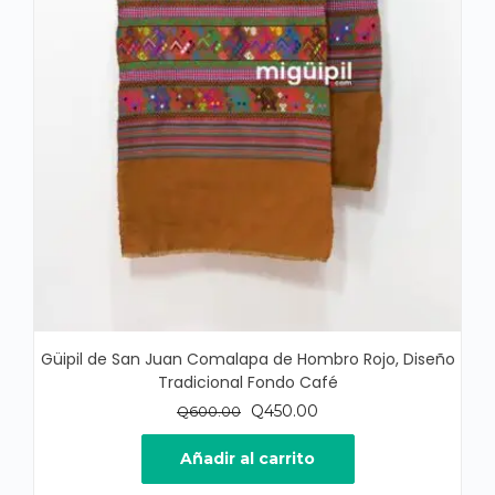
Güipil de San Juan Comalapa de Hombro Rojo, Diseño
Tradicional Fondo Café
El
El
Q
450.00
Q
600.00
precio
precio
original
actual
Añadir al carrito
era:
es: