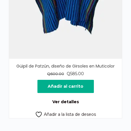
Güipil de Patzún, diseño de Girsoles en Muticolor
El
El
Q
585.00
Q
600.00
precio
precio
original
actual
Añadir al carrito
era:
es:
Q600.00.
Q585.00.
Ver detalles
Añadir a la lista de deseos