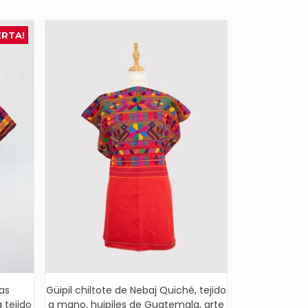
ERTA!
as
Güipil chiltote de Nebaj Quiché, tejido
 tejido
a mano, huipiles de Guatemala, arte