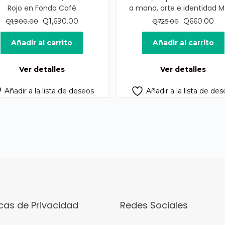
Rojo en Fondo Café
a mano, arte e identidad 
El
El
El
El
Q
1,690.00
Q
660.00
Q
1,900.00
Q
725.00
precio
precio
precio
pre
original
actual
original
act
Añadir al carrito
Añadir al carrito
era:
es:
era:
es:
Q1,900.00.
Q1,690.00.
Q725.00.
Q6
Ver detalles
Ver detalles
Añadir a la lista de deseos
Añadir a la lista de de
icas de Privacidad
Redes Sociales