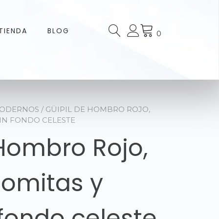
TIENDA
BLOG
0
MODERNOS
/ GÜIPIL DE HOMBRO ROJO,
IN FONDO CELESTE
 Hombro Rojo,
lomitas y
fondo celeste