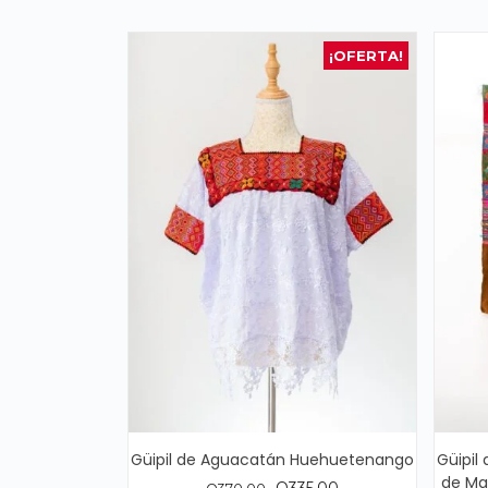
¡OFERTA!
Güipil de Aguacatán Huehuetenango
Güipil
de Ma
El
El