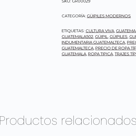
SKU:
GR00029
CATEGORÍA:
GÜIPILES MODERNOS
ETIQUETAS:
CULTURA VIVA
,
GUATEMA
GUATEMALA502
,
GÜIPIL
,
GÜIPILES
,
GU
INDUMENTARIA GUATEMALTECA
,
PREC
GUATEMALTECA
,
PRECIO DE ROPA TÍ
GUATEMALA
,
ROPA TIPICA
,
TRAJES TÍ
Productos relacionado