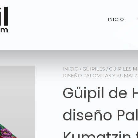
INICIO
INICIO
/
GÜIPILES
/
GÜIPILES 
DISEÑO PALOMITAS Y KUMATZ
Güipil de
diseño Pa
Kumatzin 