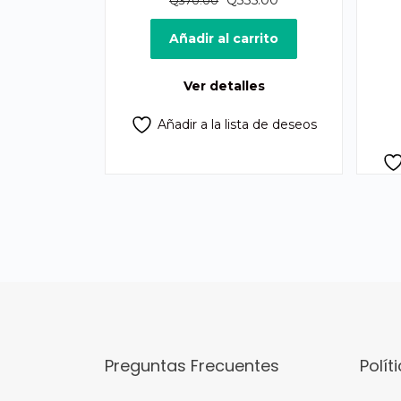
Q
335.00
Q
370.00
precio
precio
original
actual
Añadir al carrito
era:
es:
Q370.00.
Q335.00.
Ver detalles
Añadir a la lista de deseos
Preguntas Frecuentes
Polít