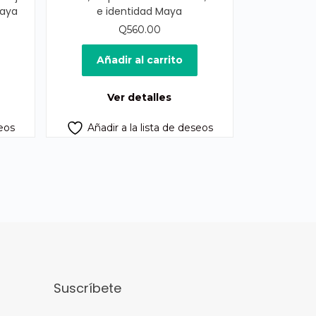
Maya
e identidad Maya
Q
560.00
cio
ual
Añadir al carrito
60.00.
Ver detalles
seos
Añadir a la lista de deseos
Suscríbete