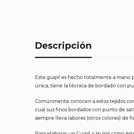
Descripción
Este güipil es hecho totalmente a mano p
única, tiene la técnica de bordado con pu
Comúnmente conocen a estos tejidos com
cual sus finos bordados con punto de satí
siempre lleva labores (otros colores) de f
Para elaborar un Güipil o Huipil como ést