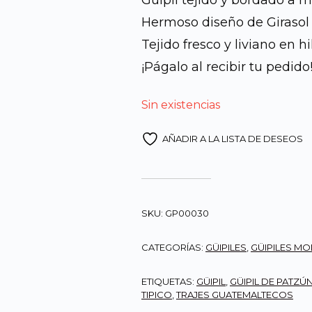
Güipil tejido y bordado a 
Hermoso diseño de Girasol 
era:
Tejido fresco y liviano en h
Q650.0
¡Págalo al recibir tu pedido
Sin existencias
AÑADIR A LA LISTA DE DESEOS
SKU:
GP00030
CATEGORÍAS:
GÜIPILES
,
GÜIPILES M
ETIQUETAS:
GÜIPIL
,
GÜIPIL DE PATZÚ
TIPICO
,
TRAJES GUATEMALTECOS