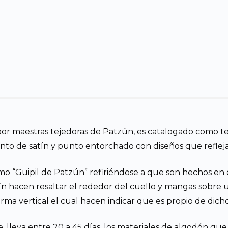
or maestras tejedoras de Patzún, es catalogado como tej
nto de satín y punto entorchado con diseños que reflejan 
o “Güipil de Patzún” refiriéndose a que son hechos en
n hacen resaltar el rededor del cuello y mangas sobre u
orma vertical el cual hacen indicar que es propio de dich
e, lleva entre 20 a 45 días, los materiales de algodón qu