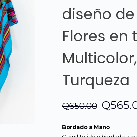
diseño de
Flores en 
Multicolor
Turqueza
El
Q
565.
Q
650.00
precio
Bordado a Mano
origina