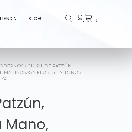
TIENDA
BLOG
0
MODERNOS
/ GÜIPIL DE PATZÚN,
E MARIPOSAS Y FLORES EN TONOS
EZA
Patzún,
a Mano,