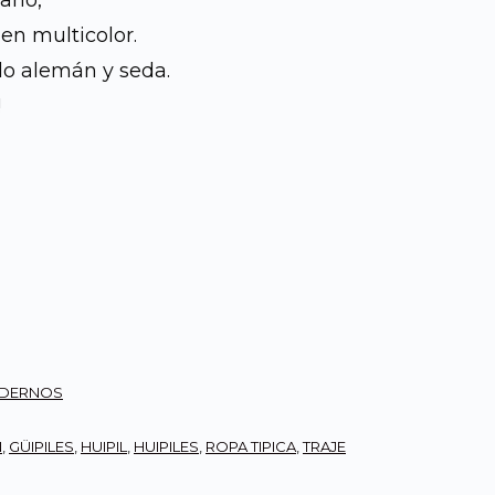
mano,
en multicolor.
es:
ilo alemán y seda.
0.
Q565.00.
!
ODERNOS
N
,
GÜIPILES
,
HUIPIL
,
HUIPILES
,
ROPA TIPICA
,
TRAJE