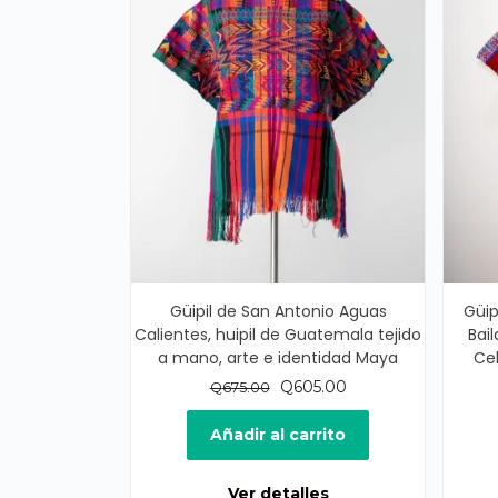
Güipil de San Antonio Aguas
Güip
Calientes, huipil de Guatemala tejido
Bai
a mano, arte e identidad Maya
Cel
El
El
Q
605.00
Q
675.00
precio
precio
original
actual
Añadir al carrito
era:
es:
Q675.00.
Q605.00.
Ver detalles