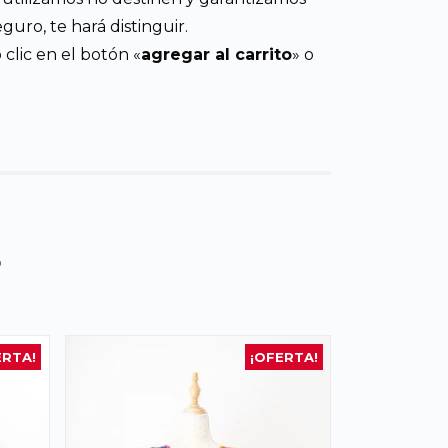
uro, te hará distinguir.
clic en el botón «
agregar al carrito
» o
s
ERTA!
¡OFERTA!