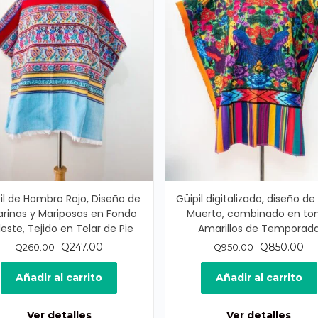
il de Hombro Rojo, Diseño de
Güipil digitalizado, diseño d
larinas y Mariposas en Fondo
Muerto, combinado en to
este, Tejido en Telar de Pie
Amarillos de Temporad
El
El
El
El
Q
247.00
Q
850.00
Q
260.00
Q
950.00
precio
precio
precio
pr
original
actual
original
ac
Añadir al carrito
Añadir al carrito
era:
es:
era:
es:
Q260.00.
Q247.00.
Q950.00.
Q8
Ver detalles
Ver detalles