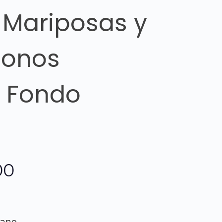
 Mariposas y
tonos
, Fondo
El
00
precio
l
actual