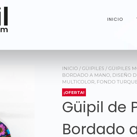
INICIO
INICIO
/
GÜIPILES
/
GÜIPILES 
BORDADO A MANO, DISEÑO D
MULTICOLOR, FONDO TURQU
¡OFERTA!
Güipil de 
Bordado 