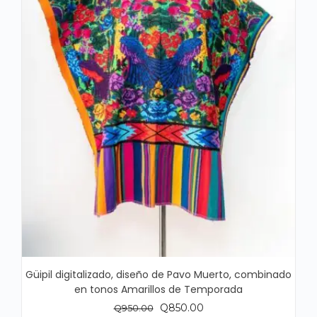
Güipil digitalizado, diseño de Pavo Muerto, combinado
en tonos Amarillos de Temporada
El
El
Q
850.00
Q
950.00