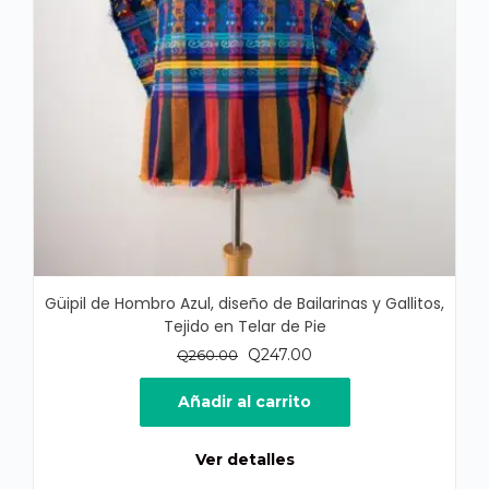
Güipil de Hombro Azul, diseño de Bailarinas y Gallitos,
Tejido en Telar de Pie
El
El
Q
247.00
Q
260.00
precio
precio
original
actual
Añadir al carrito
era:
es:
Q260.00.
Q247.00.
Ver detalles