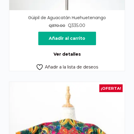
Güipil de Aguacatán Huehuetenango
El
El
Q
335.00
Q
370.00
precio
precio
original
actual
Añadir al carrito
era:
es:
Q370.00.
Q335.00.
Ver detalles
Añadir a la lista de deseos
¡OFERTA!