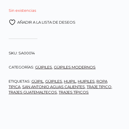
Q4,000.00.
Q3,5
Sin existencias
AÑADIR A LA LISTA DE DESEOS
SKU:
SA00014
CATEGORÍAS:
GÜIPILES
,
GÜIPILES MODERNOS
ETIQUETAS:
GÜIPIL
,
GÜIPILES
,
HUIPIL
,
HUIPILES
,
ROPA
TIPICA
,
SAN ANTONIO AGUAS CALIENTES
,
TRAJE TIPICO
,
TRAJES GUATEMALTECOS
,
TRAJES TÍPICOS