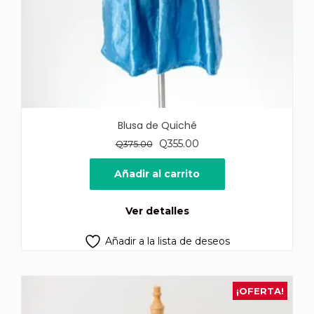
Blusa de Quiché
El
El
Q
355.00
Q
375.00
precio
precio
original
actual
Añadir al carrito
era:
es:
Q375.00.
Q355.00.
Ver detalles
Añadir a la lista de deseos
¡OFERTA!