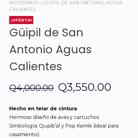
MODERNOS
/ GÜIPIL DE SAN ANTONIO AGUAS
CALIENTES
¡OFERTA!
Güipil de San
Antonio Aguas
Calientes
El
El
Q
3,550.00
Q
4,000.00
precio
prec
Hecho en telar de cintura
original
actu
Hermoso diseño de aves y cartuchos.
Simbología: Qupib’äl y Pop Kemik (ideal para
era:
es:
casamiento).