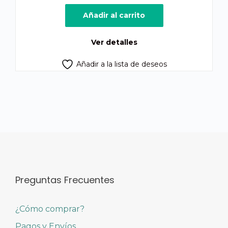
precio
precio
original
actual
Añadir al carrito
era:
es:
Q950.00.
Q850.00.
Ver detalles
Añadir a la lista de deseos
Preguntas Frecuentes
¿Cómo comprar?
Pagos y Envíos