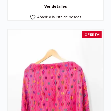
Q675.00.
Q605.00.
Ver detalles
Añadir a la lista de deseos
¡OFERTA!