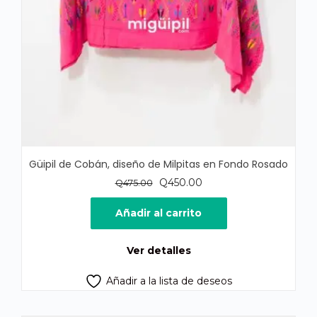
Güipil de Cobán, diseño de Milpitas en Fondo Rosado
El
El
Q
450.00
Q
475.00
precio
precio
original
actual
Añadir al carrito
era:
es:
Q475.00.
Q450.00.
Ver detalles
Añadir a la lista de deseos