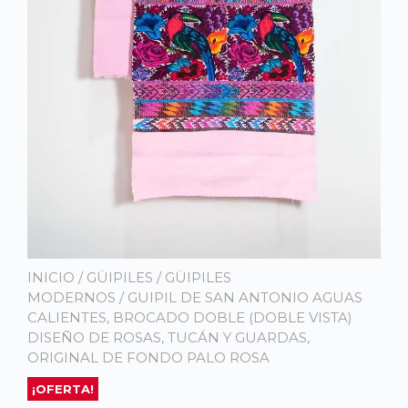
INICIO
/
GÜIPILES
/
GÜIPILES
MODERNOS
/ GUIPIL DE SAN ANTONIO AGUAS
CALIENTES, BROCADO DOBLE (DOBLE VISTA)
DISEÑO DE ROSAS, TUCÁN Y GUARDAS,
ORIGINAL DE FONDO PALO ROSA
¡OFERTA!