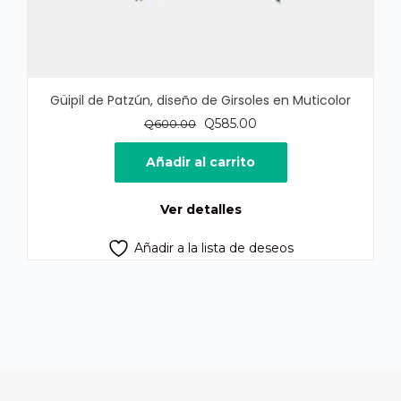
Güipil de Patzún, diseño de Girsoles en Muticolor
El
El
Q
585.00
Q
600.00
precio
precio
original
actual
Añadir al carrito
era:
es:
Q600.00.
Q585.00.
Ver detalles
Añadir a la lista de deseos