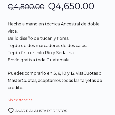
El
El
Q
4,650.00
Q
4,800.00
precio
prec
Hecho a mano en técnica Ancestral de doble
original
actu
vista,
Bello diseño de tucán y flores.
era:
es:
Tejido de dos marcadores de dos caras.
Tejido fino en hilo Río y Sedalina.
Q4,800.00.
Q4,6
Envío gratis a toda Guatemala.
Puedes comprarlo en 3, 6, 10 y 12 VisaCuotas o
MasterCuotas, aceptamos todas las tarjetas de
crédito.
Sin existencias
AÑADIR A LA LISTA DE DESEOS