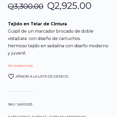
El
El
Q
2,925.00
Q
3,300.00
precio
preci
Tejido en Telar de Cintura
original
actua
Güipil de un marcador brocado de doble
vista/cara con diseño de cartuchos.
era:
es:
Hermoso tejido en sedalina con diseño moderno
y juvenil.
Q3,300.00.
Q2,92
Sin existencias
AÑADIR A LA LISTA DE DESEOS
SKU:
SA00029