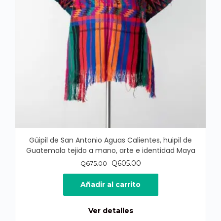
Güipil de San Antonio Aguas Calientes, huipil de
Guatemala tejido a mano, arte e identidad Maya
El
El
Q
605.00
Q
675.00
precio
precio
original
actual
Añadir al carrito
era:
es:
Q675.00.
Q605.00.
Ver detalles