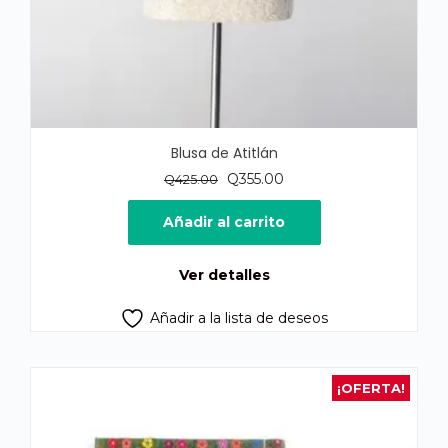
Blusa de Atitlán
El
El
Q
355.00
Q
425.00
precio
precio
original
actual
Añadir al carrito
era:
es:
Q425.00.
Q355.00.
Ver detalles
Añadir a la lista de deseos
¡OFERTA!