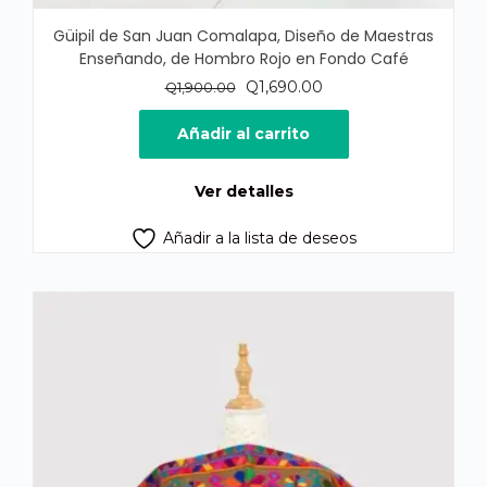
Güipil de San Juan Comalapa, Diseño de Maestras
Enseñando, de Hombro Rojo en Fondo Café
El
El
Q
1,690.00
Q
1,900.00
precio
precio
original
actual
Añadir al carrito
era:
es:
Q1,900.00.
Q1,690.00.
Ver detalles
Añadir a la lista de deseos