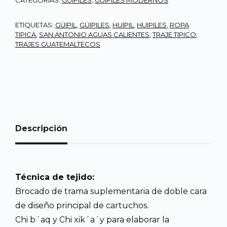
CATEGORÍAS:
GÜIPILES
,
GÜIPILES MODERNOS
ETIQUETAS:
GÜIPIL
,
GÜIPILES
,
HUIPIL
,
HUIPILES
,
ROPA
TIPICA
,
SAN ANTONIO AGUAS CALIENTES
,
TRAJE TIPICO
,
TRAJES GUATEMALTECOS
Descripción
Técnica de tejido:
Brocado de trama suplementaria de doble cara
de diseño principal de cartuchos.
Chi b´aq y Chi xik´a´y para elaborar la