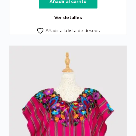
original
actual
Añadir al carrito
era:
es:
Q425.00.
Q355.00.
Ver detalles
Añadir a la lista de deseos