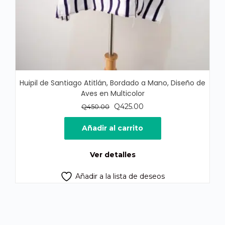
Huipil de Santiago Atitlán, Bordado a Mano, Diseño de
Aves en Multicolor
El
El
Q
425.00
Q
450.00
precio
precio
original
actual
Añadir al carrito
era:
es:
Q450.00.
Q425.00.
Ver detalles
Añadir a la lista de deseos