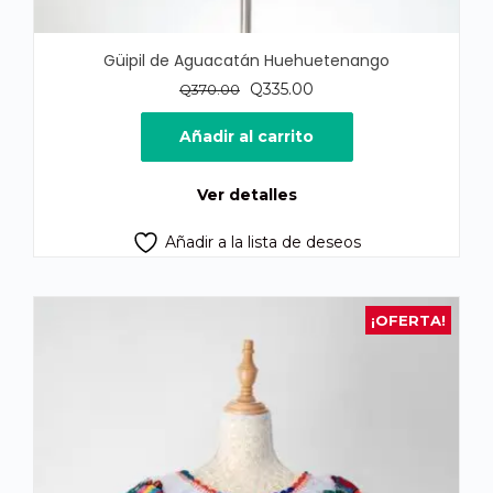
Güipil de Aguacatán Huehuetenango
El
El
Q
335.00
Q
370.00
precio
precio
original
actual
Añadir al carrito
era:
es:
Q370.00.
Q335.00.
Ver detalles
Añadir a la lista de deseos
¡OFERTA!