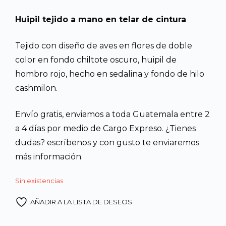
precio
prec
Huipil tejido a mano en telar de cintura
original
actu
Tejido con diseño de aves en flores de doble
era:
es:
color en fondo chiltote oscuro, huipil de
hombro rojo, hecho en sedalina y fondo de hilo
Q4,500.00.
Q3,9
cashmilon.
Envío gratis, enviamos a toda Guatemala entre 2
a 4 días por medio de Cargo Expreso. ¿Tienes
dudas? escríbenos y con gusto te enviaremos
más información.
Sin existencias
AÑADIR A LA LISTA DE DESEOS