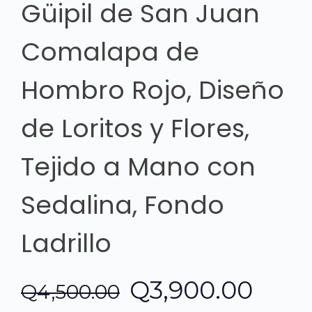
Güipil de San Juan
Comalapa de
Hombro Rojo, Diseño
de Loritos y Flores,
Tejido a Mano con
Sedalina, Fondo
Ladrillo
El
El
Q
3,900.00
Q
4,500.00