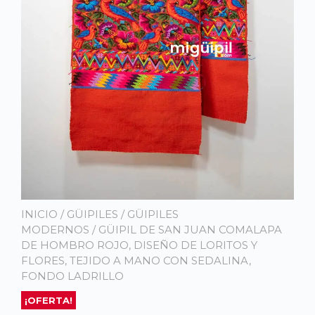
INICIO
/
GÜIPILES
/
GÜIPILES
MODERNOS
/ GÜIPIL DE SAN JUAN COMALAPA
DE HOMBRO ROJO, DISEÑO DE LORITOS Y
FLORES, TEJIDO A MANO CON SEDALINA,
FONDO LADRILLO
¡OFERTA!