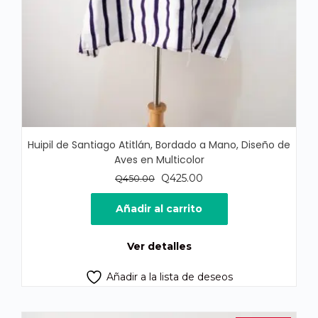
Huipil de Santiago Atitlán, Bordado a Mano, Diseño de
Aves en Multicolor
El
El
Q
425.00
Q
450.00
precio
precio
original
actual
Añadir al carrito
era:
es:
Q450.00.
Q425.00.
Ver detalles
Añadir a la lista de deseos