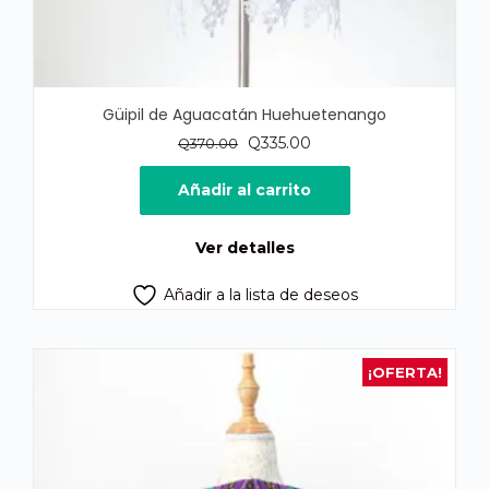
Güipil de Aguacatán Huehuetenango
El
El
Q
335.00
Q
370.00
precio
precio
original
actual
Añadir al carrito
era:
es:
Q370.00.
Q335.00.
Ver detalles
Añadir a la lista de deseos
¡OFERTA!