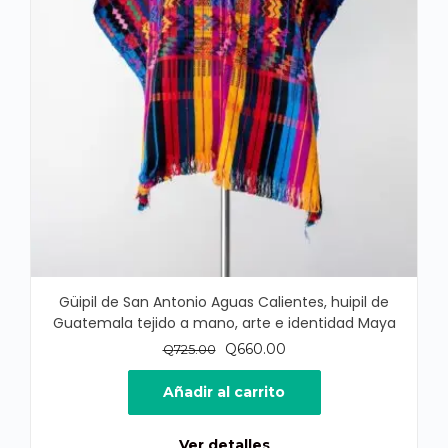
Güipil de San Antonio Aguas Calientes, huipil de
Guatemala tejido a mano, arte e identidad Maya
El
El
Q
660.00
Q
725.00
precio
precio
original
actual
Añadir al carrito
era:
es:
Q725.00.
Q660.00.
Ver detalles