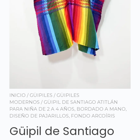
INICIO
/
GÜIPILES
/
GÜIPILES
MODERNOS
/ GÜIPIL DE SANTIAGO ATITLÁN
PARA NIÑA DE 2 A 4 AÑOS, BORDADO A MANO,
DISEÑO DE PAJARILLOS, FONDO ARCOÍRIS
Güipil de Santiago