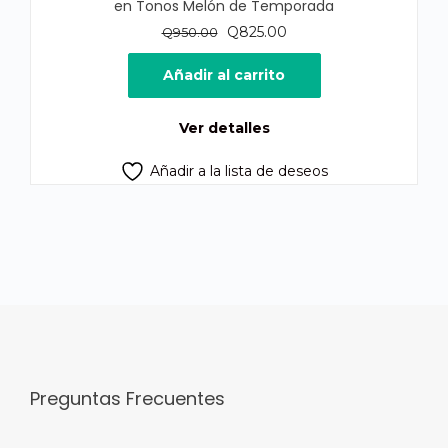
en Tonos Melón de Temporada
El
El
Q
825.00
Q
950.00
precio
precio
original
actual
Añadir al carrito
era:
es:
Q950.00.
Q825.00.
Ver detalles
Añadir a la lista de deseos
Preguntas Frecuentes