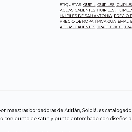
ETIQUETAS:
GÜIPIL
,
GÜIPILES
,
GUIPIL
AGUAS CALIENTES
,
HUIPILES
,
HUIPIL
HUIPILES DE SAN ANTONIO
,
PRECIO 
PRECIO DE ROPA TÍPICA GUATEMALT
AGUAS CALIENTES
,
TRAJE TIPICO
,
TRA
r maestras bordadoras de Atitlán, Sololá, es catalogado
do con punto de satín y punto entorchado con diseños que 