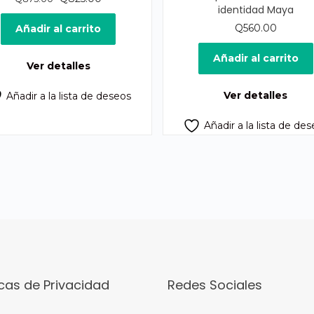
identidad Maya
precio
precio
original
actual
Q
560.00
Añadir al carrito
era:
es:
Q875.00.
Q825.00.
Añadir al carrito
Ver detalles
Ver detalles
Añadir a la lista de deseos
Añadir a la lista de de
icas de Privacidad
Redes Sociales