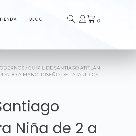
TIENDA
BLOG
0
MODERNOS
/ GÜIPIL DE SANTIAGO ATITLÁN
ORDADO A MANO, DISEÑO DE PAJARILLOS,
Santiago
ra Niña de 2 a