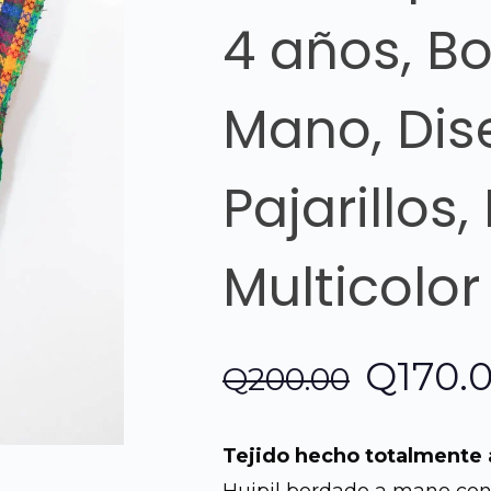
4 años, B
Mano, Dis
Pajarillos
Multicolo
El
Q
170.
Q
200.00
precio
Tejido hecho totalmente
origina