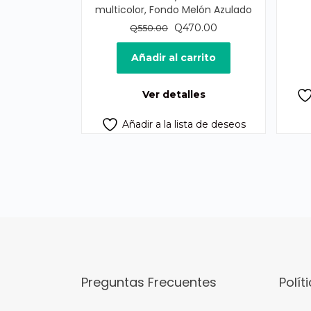
multicolor, Fondo Melón Azulado
El
El
Q
470.00
Q
550.00
precio
precio
original
actual
Añadir al carrito
era:
es:
Q550.00.
Q470.00.
Ver detalles
Añadir a la lista de deseos
Preguntas Frecuentes
Polít