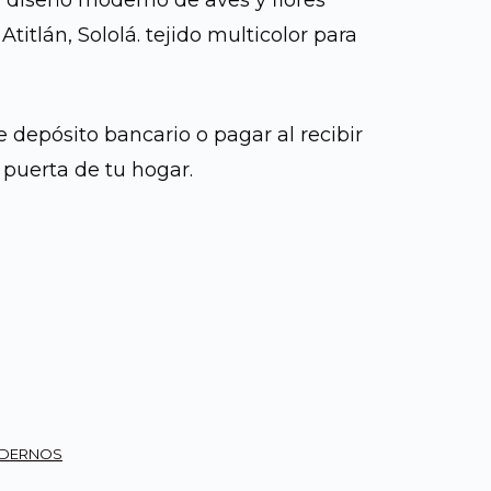
 diseño moderno de aves y flores
Atitlán, Sololá. tejido multicolor para
es:
00.
Q170.00.
depósito bancario o pagar al recibir
a puerta de tu hogar.
ODERNOS