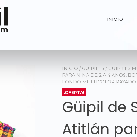
INICIO
INICIO
/
GÜIPILES
/
GÜIPILES 
PARA NIÑA DE 2 A 4 AÑOS, B
FONDO MULTICOLOR RAYADO
¡OFERTA!
Güipil de 
Atitlán pa