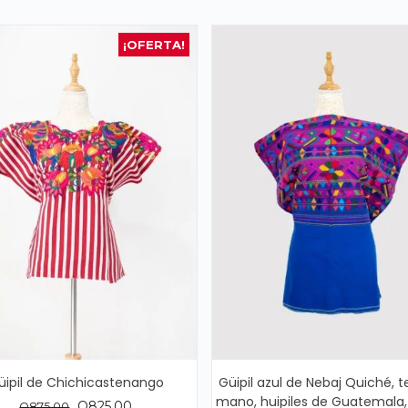
¡OFERTA!
üipil de Chichicastenango
Güipil azul de Nebaj Quiché, t
mano, huipiles de Guatemala,
El
El
Q
825.00
Q
875.00