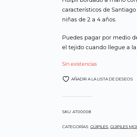
Huipil bordado a mano con
característicos de Santiago 
era:
niñas de 2 a 4 años.
Q200.
Puedes pagar por medio de 
el tejido cuando llegue a l
Sin existencias
AÑADIR A LA LISTA DE DESEOS
SKU:
AT00008
CATEGORÍAS:
GÜIPILES
,
GÜIPILES M