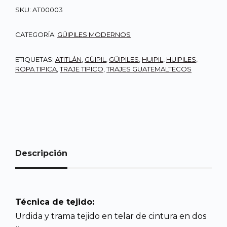
SKU:
AT00003
CATEGORÍA:
GÜIPILES MODERNOS
ETIQUETAS:
ATITLÁN
,
GÜIPIL
,
GÜIPILES
,
HUIPIL
,
HUIPILES
,
ROPA TIPICA
,
TRAJE TIPICO
,
TRAJES GUATEMALTECOS
Descripción
Técnica de tejido:
Urdida y trama tejido en telar de cintura en dos