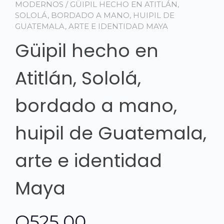
MODERNOS
/ GÜIPIL HECHO EN ATITLÁN,
SOLOLÁ, BORDADO A MANO, HUIPIL DE
GUATEMALA, ARTE E IDENTIDAD MAYA
Güipil hecho en
Atitlán, Sololá,
bordado a mano,
huipil de Guatemala,
arte e identidad
Maya
Q
525.00