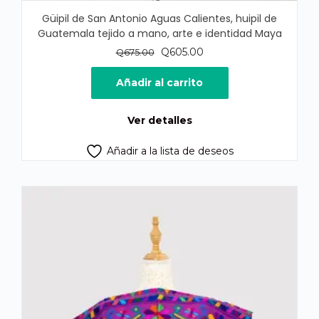
Güipil de San Antonio Aguas Calientes, huipil de
Guatemala tejido a mano, arte e identidad Maya
El
El
Q
605.00
Q
675.00
precio
precio
original
actual
Añadir al carrito
era:
es:
Q675.00.
Q605.00.
Ver detalles
Añadir a la lista de deseos