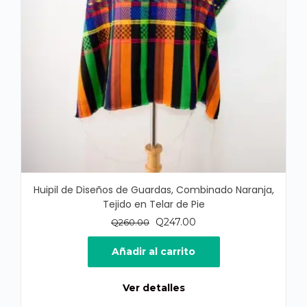
Huipil de Diseños de Guardas, Combinado Naranja,
Tejido en Telar de Pie
El
El
Q
247.00
Q
260.00
precio
precio
original
actual
Añadir al carrito
era:
es:
Q260.00.
Q247.00.
Ver detalles