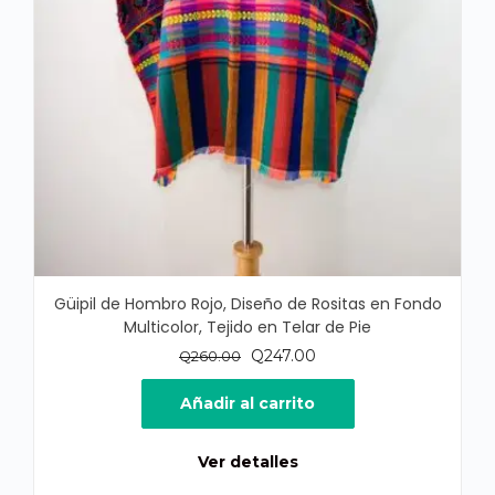
Güipil de Hombro Rojo, Diseño de Rositas en Fondo
Multicolor, Tejido en Telar de Pie
El
El
Q
247.00
Q
260.00
precio
precio
original
actual
Añadir al carrito
era:
es:
Q260.00.
Q247.00.
Ver detalles