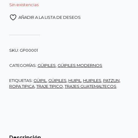
Sin existencias
AÑADIR A LA LISTA DE DESEOS
SKU:
GP00001
CATEGORÍAS:
GÜIPILES
,
GÜIPILES MODERNOS
ETIQUETAS:
GÜIPIL
,
GÜIPILES
,
HUIPIL
,
HUIPILES
,
PATZUN
,
ROPA TIPICA
,
TRAJE TIPICO
,
TRAJES GUATEMALTECOS
Descripción