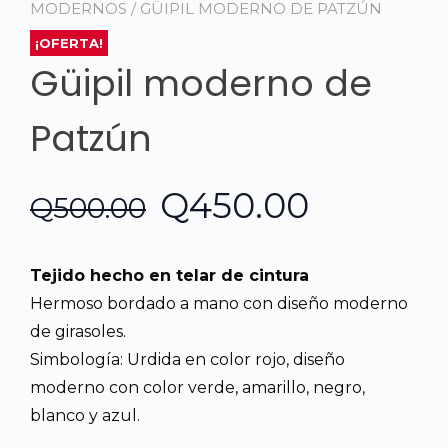
MODERNOS
/ GÜIPIL MODERNO DE PATZÚN
¡OFERTA!
Güipil moderno de
Patzún
El
El
Q
450.00
Q
500.00
precio
precio
Tejido hecho en telar de cintura
original
actual
Hermoso bordado a mano con diseño moderno
de girasoles.
era:
es:
Simbología: Urdida en color rojo, diseño
moderno con color verde, amarillo, negro,
Q500.00.
Q450.00
blanco y azul.