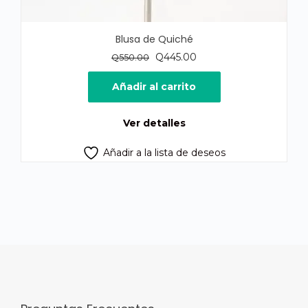
Blusa de Quiché
El
El
Q
445.00
Q
550.00
precio
precio
original
actual
Añadir al carrito
era:
es:
Q550.00.
Q445.00.
Ver detalles
Añadir a la lista de deseos