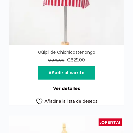
Güipil de Chichicastenango
El
El
Q
825.00
Q
875.00
precio
precio
original
actual
Añadir al carrito
era:
es:
Q875.00.
Q825.00.
Ver detalles
Añadir a la lista de deseos
¡OFERTA!