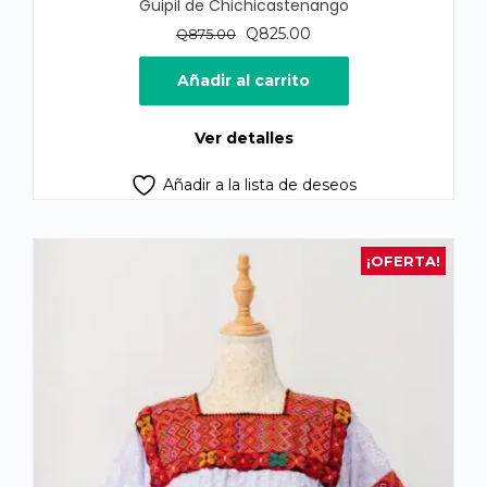
Güipil de Chichicastenango
El
El
Q
825.00
Q
875.00
precio
precio
original
actual
Añadir al carrito
era:
es:
Q875.00.
Q825.00.
Ver detalles
Añadir a la lista de deseos
¡OFERTA!