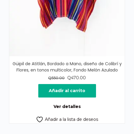
Güipil de Atitlán, Bordado a Mano, diseño de Colibrí y
Flores, en tonos multicolor, Fondo Melón Azulado
El
El
Q
470.00
Q
550.00
precio
precio
original
actual
Añadir al carrito
era:
es:
Q550.00.
Q470.00.
Ver detalles
Añadir a la lista de deseos