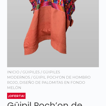
INICIO
/
GÜIPILES
/
GÜIPILES
MODERNOS
/ GÜIPIL POCH’ON DE HOMBRO
ROJO, DISEÑO DE PALOMITAS EN FONDO
MELÓN
¡OFERTA!
Güipil Poch’on de