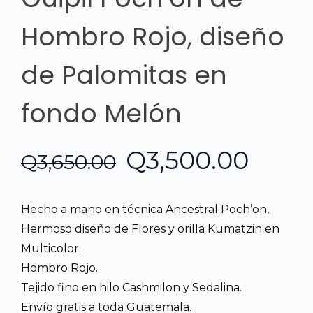
Hombro Rojo, diseño
de Palomitas en
fondo Melón
El
El
Q
3,500.00
Q
3,650.00
precio
preci
Hecho a mano en técnica Ancestral Poch’on,
original
actua
Hermoso diseño de Flores y orilla Kumatzin en
Multicolor.
era:
es:
Hombro Rojo.
Tejido fino en hilo Cashmilon y Sedalina.
Q3,650.00.
Q3,50
Envío gratis a toda Guatemala.