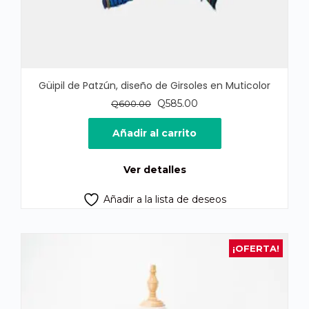
Güipil de Patzún, diseño de Girsoles en Muticolor
El
El
Q
585.00
Q
600.00
precio
precio
original
actual
Añadir al carrito
era:
es:
Q600.00.
Q585.00.
Ver detalles
Añadir a la lista de deseos
¡OFERTA!