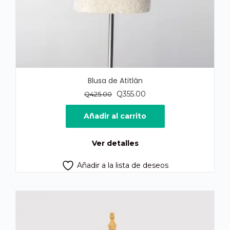
Blusa de Atitlán
El
El
Q
355.00
Q
425.00
precio
precio
original
actual
Añadir al carrito
era:
es:
Q425.00.
Q355.00.
Ver detalles
Añadir a la lista de deseos