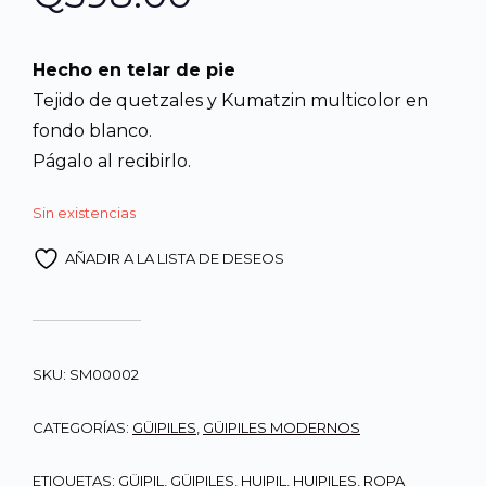
Hecho en telar de pie
Tejido de quetzales y Kumatzin multicolor en
fondo blanco.
Págalo al recibirlo.
Sin existencias
AÑADIR A LA LISTA DE DESEOS
SKU:
SM00002
CATEGORÍAS:
GÜIPILES
,
GÜIPILES MODERNOS
ETIQUETAS:
GÜIPIL
,
GÜIPILES
,
HUIPIL
,
HUIPILES
,
ROPA