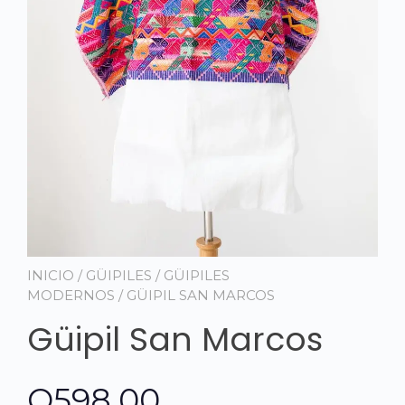
INICIO
/
GÜIPILES
/
GÜIPILES
MODERNOS
/ GÜIPIL SAN MARCOS
Güipil San Marcos
Q
598.00