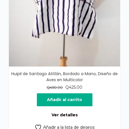
Huipil de Santiago Atitlán, Bordado a Mano, Diseño de
Aves en Multicolor
El
El
Q
425.00
Q
450.00
precio
precio
original
actual
Añadir al carrito
era:
es:
Q450.00.
Q425.00.
Ver detalles
Añadir a la lista de deseos