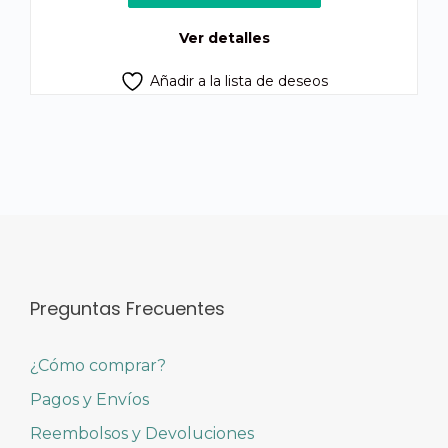
era:
es:
Q725.00.
Q660.00.
Ver detalles
Añadir a la lista de deseos
Preguntas Frecuentes
¿Cómo comprar?
Pagos y Envíos
Reembolsos y Devoluciones