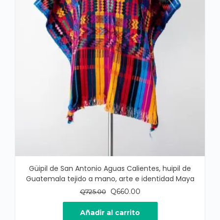
Güipil de San Antonio Aguas Calientes, huipil de
Guatemala tejido a mano, arte e identidad Maya
El
El
Q
660.00
Q
725.00
precio
precio
original
actual
Añadir al carrito