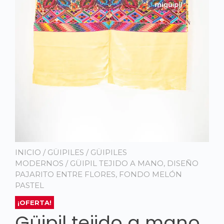
INICIO
/
GÜIPILES
/
GÜIPILES
MODERNOS
/ GÜIPIL TEJIDO A MANO, DISEÑO
PAJARITO ENTRE FLORES, FONDO MELÓN
PASTEL
¡OFERTA!
Güipil tejido a mano,