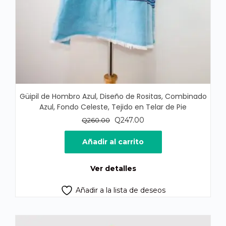
Güipil de Hombro Azul, Diseño de Rositas, Combinado
Azul, Fondo Celeste, Tejido en Telar de Pie
El
El
Q
247.00
Q
260.00
precio
precio
original
actual
Añadir al carrito
era:
es:
Q260.00.
Q247.00.
Ver detalles
Añadir a la lista de deseos