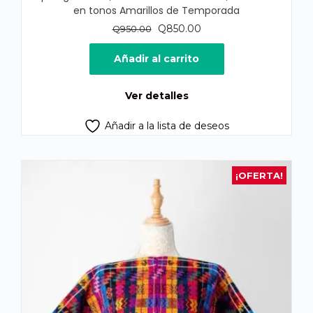
en tonos Amarillos de Temporada
El
El
Q
850.00
Q
950.00
precio
precio
original
actual
Añadir al carrito
era:
es:
Q950.00.
Q850.00.
Ver detalles
Añadir a la lista de deseos
¡OFERTA!