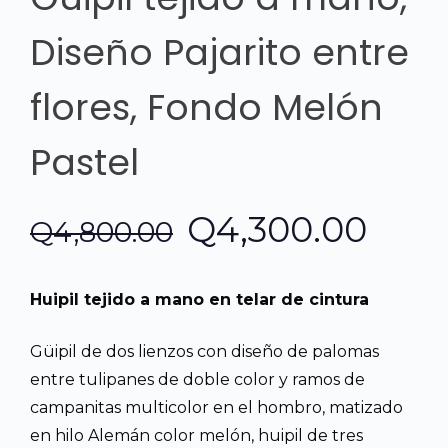
Diseño Pajarito entre
flores, Fondo Melón
Pastel
El
El
Q
4,300.00
Q
4,800.00
precio
prec
Huipil tejido a mano en telar de cintura
original
actu
Güipil de dos lienzos con diseño de palomas
era:
es:
entre tulipanes de doble color y ramos de
campanitas multicolor en el hombro, matizado
Q4,800.00.
Q4,3
en hilo Alemán color melón, huipil de tres