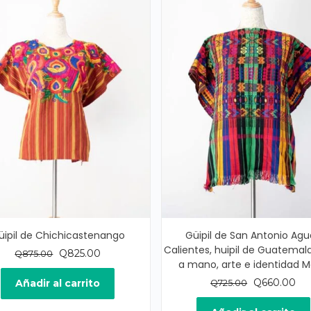
üipil de Chichicastenango
Güipil de San Antonio Agu
Calientes, huipil de Guatemala
El
El
Q
825.00
Q
875.00
a mano, arte e identidad 
precio
precio
original
actual
El
El
Q
660.00
Añadir al carrito
Q
725.00
era:
es:
precio
pre