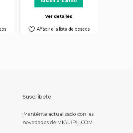
ual
original
actual
Añadir al carrito
era:
es:
60.00.
Q260.00.
Q247.00.
Ver detalles
seos
Añadir a la lista de deseos
Suscríbete
¡Manténte actualizado con las
novedades de MIGUIPIL.COM!