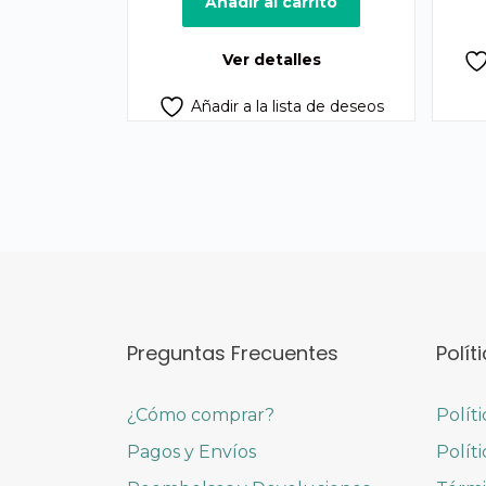
original
actual
Añadir al carrito
era:
es:
Q675.00.
Q605.00.
Ver detalles
Añadir a la lista de deseos
Preguntas Frecuentes
Polít
¿Cómo comprar?
Polít
Pagos y Envíos
Polít