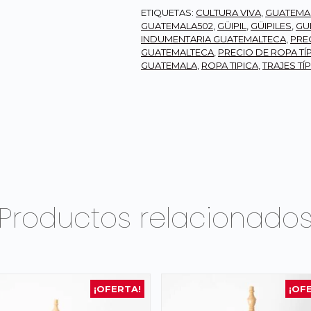
ETIQUETAS:
CULTURA VIVA
,
GUATEMA
GUATEMALA502
,
GÜIPIL
,
GÜIPILES
,
GU
INDUMENTARIA GUATEMALTECA
,
PREC
GUATEMALTECA
,
PRECIO DE ROPA TÍ
GUATEMALA
,
ROPA TIPICA
,
TRAJES TÍ
Productos relacionado
¡OFERTA!
¡OF