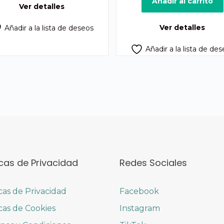
Q875.00.
Q825.00.
original
act
Añadir al carrito
Ver detalles
era:
es:
Q725.00.
Q6
Ver detalles
Añadir a la lista de deseos
Añadir a la lista de de
icas de Privacidad
Redes Sociales
icas de Privacidad
Facebook
icas de Cookies
Instagram