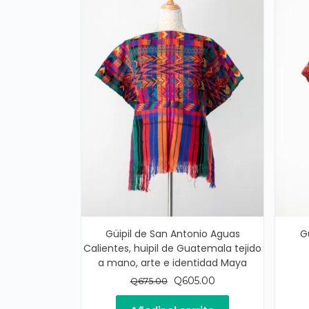
Güipil de San Antonio Aguas
G
Calientes, huipil de Guatemala tejido
a mano, arte e identidad Maya
El
El
Q
605.00
Q
675.00
precio
precio