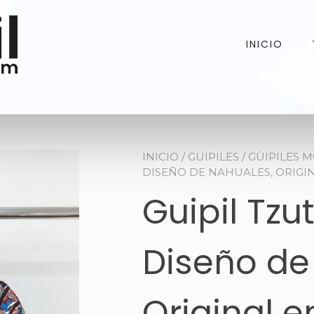
INICIO
INICIO
/
GÜIPILES
/
GÜIPILES 
DISEÑO DE NAHUALES, ORIG
Guipil Tzut
Diseño de
Original 