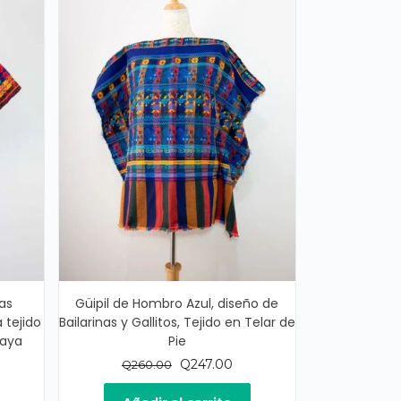
as
Güipil de Hombro Azul, diseño de
 tejido
Bailarinas y Gallitos, Tejido en Telar de
Maya
Pie
El
El
Q
247.00
Q
260.00
cio
precio
precio