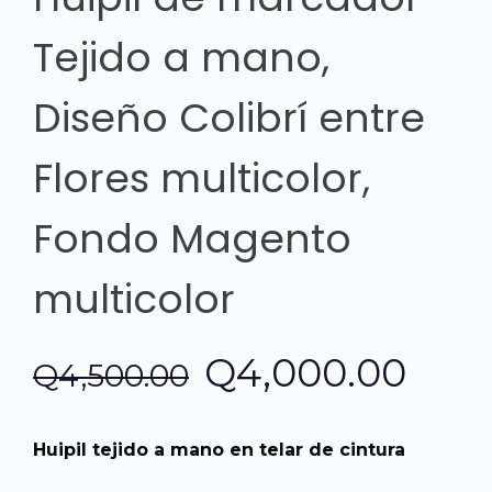
Tejido a mano,
Diseño Colibrí entre
Flores multicolor,
Fondo Magento
multicolor
El
El
Q
4,000.00
Q
4,500.00
precio
prec
Huipil tejido a mano en telar de cintura
original
actu