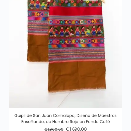
Güipil de San Juan Comalapa, Diseño de Maestras
Enseñando, de Hombro Rojo en Fondo Café
El
El
Q
1,690.00
Q
1,900.00