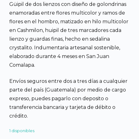
Güipil de dos lienzos con diseño de golondrinas
era:
es:
enamoradas entre flores multicolor y ramos de
flores en el hombro, matizado en hilo multicolor
Q4,500.00.
Q4,0
en Cashmilon, huipil de tres marcadores cada
lienzo y guardas finas, hecho en sedalina
crystalito. Indumentaria artesanal sostenible,
elaborado durante 4 meses en San Juan
Comalapa.
Envíos seguros entre dos a tres días a cualquier
parte del país (Guatemala) por medio de cargo
expreso, puedes pagarlo con deposito o
transferencia bancaria y tarjeta de débito o
crédito.
1 disponibles