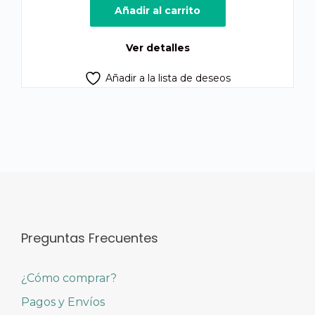
original
actual
Añadir al carrito
era:
es:
Q260.00.
Q247.00.
Ver detalles
Añadir a la lista de deseos
Preguntas Frecuentes
¿Cómo comprar?
Pagos y Envíos