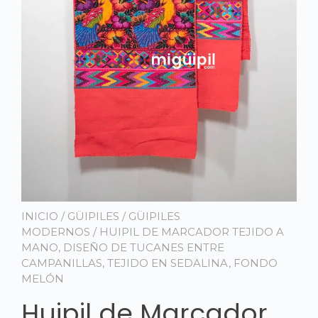
INICIO
/
GÜIPILES
/
GÜIPILES
MODERNOS
/ HUIPIL DE MARCADOR TEJIDO A
MANO, DISEÑO DE TUCANES ENTRE
CAMPANILLAS, TEJIDO EN SEDALINA, FONDO
MELÓN
Huipil de Marcador