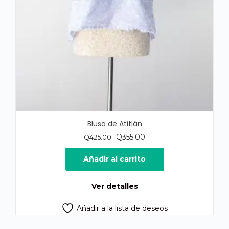
Blusa de Atitlán
El
El
Q
355.00
Q
425.00
precio
precio
original
actual
Añadir al carrito
era:
es:
Q425.00.
Q355.00.
Ver detalles
Añadir a la lista de deseos