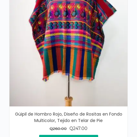
Güipil de Hombro Rojo, Diseño de Rositas en Fondo
Multicolor, Tejido en Telar de Pie
El
El
Q
247.00
Q
260.00
precio
precio