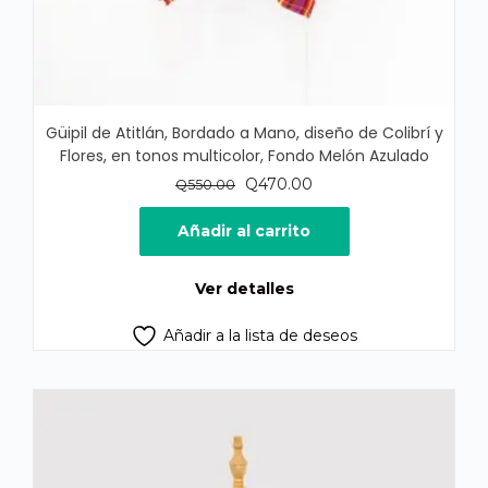
Güipil de Atitlán, Bordado a Mano, diseño de Colibrí y
Flores, en tonos multicolor, Fondo Melón Azulado
El
El
Q
470.00
Q
550.00
precio
precio
original
actual
Añadir al carrito
era:
es:
Q550.00.
Q470.00.
Ver detalles
Añadir a la lista de deseos