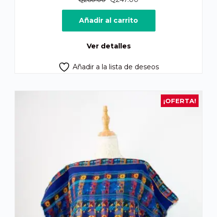
precio
precio
original
actual
Añadir al carrito
era:
es:
Q260.00.
Q247.00.
Ver detalles
Añadir a la lista de deseos
¡OFERTA!