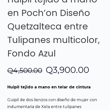
en Poch’on Diseño
Quetzalteca entre
Tulipanes multicolor,
Fondo Azul
El
El
Q
3,900.00
Q
4,500.00
precio
prec
Huipil tejido a mano en telar de cintura
original
actu
Güipil de dos lienzos con diseño de mujer con
era:
es:
indumentaria de Xela entre tulipanes