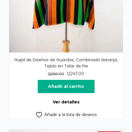
Huipil de Diseños de Guardas, Combinado Naranja,
Tejido en Telar de Pie
El
El
Q
247.00
Q
260.00
precio
precio
original
actual
Añadir al carrito
era:
es:
Q260.00.
Q247.00.
Ver detalles
Añadir a la lista de deseos