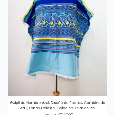
Güipil de Hombro Azul, Diseño de Rositas, Combinado
Azul, Fondo Celeste, Tejido en Telar de Pie
El
El
Q
247.00
Q
260.00