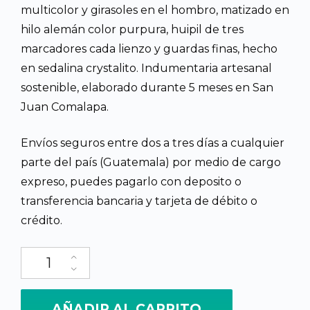
multicolor y girasoles en el hombro, matizado en
Q4,500.00.
Q3,9
hilo alemán color purpura, huipil de tres
marcadores cada lienzo y guardas finas, hecho
en sedalina crystalito. Indumentaria artesanal
sostenible, elaborado durante 5 meses en San
Juan Comalapa.
Envíos seguros entre dos a tres días a cualquier
parte del país (Guatemala) por medio de cargo
expreso, puedes pagarlo con deposito o
transferencia bancaria y tarjeta de débito o
crédito.
Huipil tejido a mano en Poch'on Diseño Quetzalteca entre Tulip
AÑADIR AL CARRITO