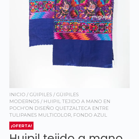
INICIO
/
GÜIPILES
/
GÜIPILES
MODERNOS
/ HUIPIL TEJIDO A MANO EN
POCH’ON DISEÑO QUETZALTECA ENTRE
TULIPANES MULTICOLOR, FONDO AZUL
¡OFERTA!
Huipil tejido a mano