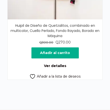
Huipil de Diseño de Quetzalitos, combinado en
multicolor, Cuello Perlado, Fondo Rayado, Borado en
Máquina
El
El
Q
270.00
Q
300.00
precio
precio
original
actual
Añadir al carrito
era:
es:
Q300.00.
Q270.00.
Ver detalles
Añadir a la lista de deseos