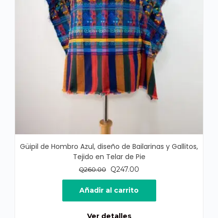
Güipil de Hombro Azul, diseño de Bailarinas y Gallitos,
Tejido en Telar de Pie
El
El
Q
247.00
Q
260.00
precio
precio
original
actual
Añadir al carrito
era:
es:
Q260.00.
Q247.00.
Ver detalles