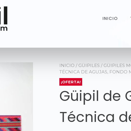
INICIO
INICIO
/
GÜIPILES
/
GÜIPILES 
TÉCNICA DE AGUJAS, FONDO
¡OFERTA!
Güipil de 
Técnica d