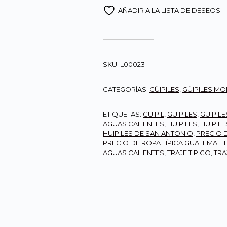
AÑADIR A LA LISTA DE DESEOS
SKU:
L00023
CATEGORÍAS:
GÜIPILES
,
GÜIPILES M
ETIQUETAS:
GÜIPIL
,
GÜIPILES
,
GUIPIL
AGUAS CALIENTES
,
HUIPILES
,
HUIPIL
HUIPILES DE SAN ANTONIO
,
PRECIO 
PRECIO DE ROPA TÍPICA GUATEMALT
AGUAS CALIENTES
,
TRAJE TIPICO
,
TRA