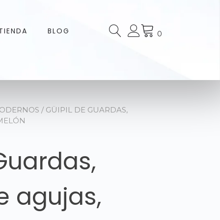
TIENDA
BLOG
0
MODERNOS
/ GÜIPIL DE GUARDAS,
 MELÓN
Guardas,
e agujas,