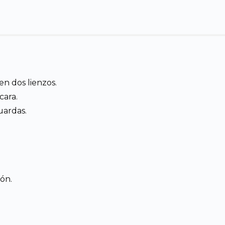
en dos lienzos.
cara.
uardas.
lón.