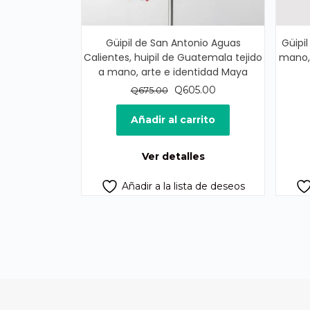
Güipil de San Antonio Aguas
Güipil
Calientes, huipil de Guatemala tejido
mano, 
a mano, arte e identidad Maya
El
El
Q
605.00
Q
675.00
precio
precio
original
actual
Añadir al carrito
era:
es:
Q675.00.
Q605.00.
Ver detalles
Añadir a la lista de deseos