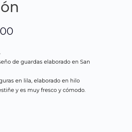
lón
El
.00
o
precio
.
al
actual
seño de guardas elaborado en San
es:
uras en lila, elaborado en hilo
.00.
Q900.00.
stiñe y es muy fresco y cómodo.