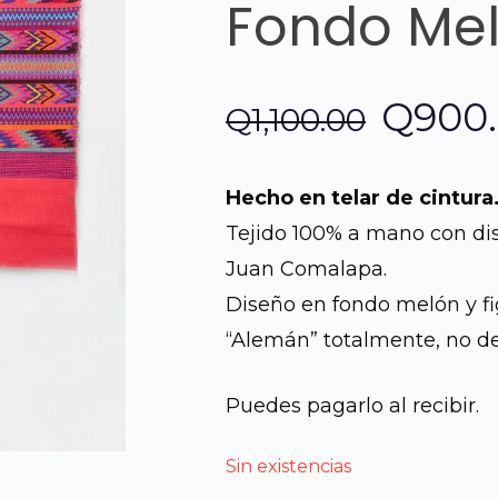
Fondo Me
El
Q
900
Q
1,100.00
preci
Hecho en telar de cintura
origin
Tejido 100% a mano con di
Juan Comalapa.
era:
Diseño en fondo melón y fig
Q1,100
“Alemán” totalmente, no de
Puedes pagarlo al recibir.
Sin existencias