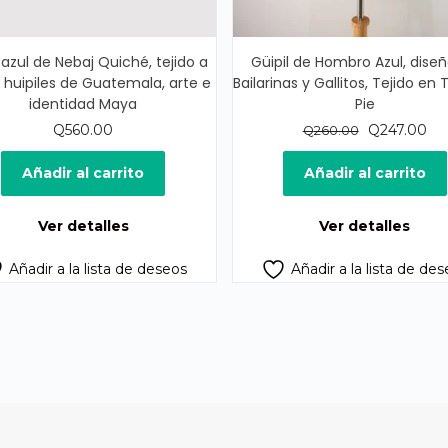
 azul de Nebaj Quiché, tejido a
Güipil de Hombro Azul, dise
huipiles de Guatemala, arte e
Bailarinas y Gallitos, Tejido en 
identidad Maya
Pie
El
El
Q
560.00
Q
247.00
Q
260.00
precio
pre
original
act
Añadir al carrito
Añadir al carrito
era:
es:
Q260.00.
Q2
Ver detalles
Ver detalles
Añadir a la lista de deseos
Añadir a la lista de de