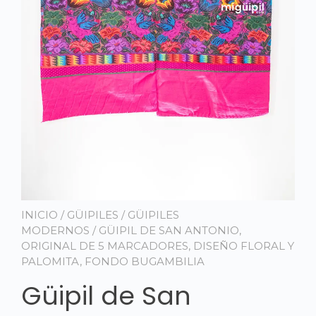
INICIO
/
GÜIPILES
/
GÜIPILES
MODERNOS
/ GÜIPIL DE SAN ANTONIO,
ORIGINAL DE 5 MARCADORES, DISEÑO FLORAL Y
PALOMITA, FONDO BUGAMBILIA
Güipil de San