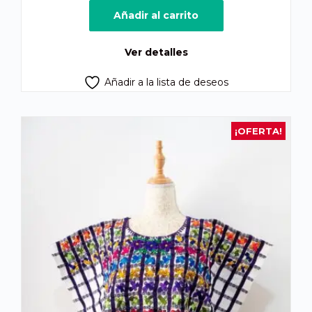
original
actual
Añadir al carrito
era:
es:
Q875.00.
Q825.00.
Ver detalles
Añadir a la lista de deseos
¡OFERTA!