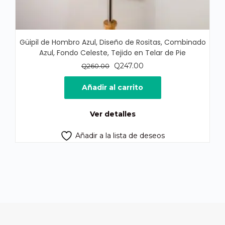
Güipil de Hombro Azul, Diseño de Rositas, Combinado
Azul, Fondo Celeste, Tejido en Telar de Pie
El
El
Q
247.00
Q
260.00
precio
precio
original
actual
Añadir al carrito
era:
es:
Q260.00.
Q247.00.
Ver detalles
Añadir a la lista de deseos