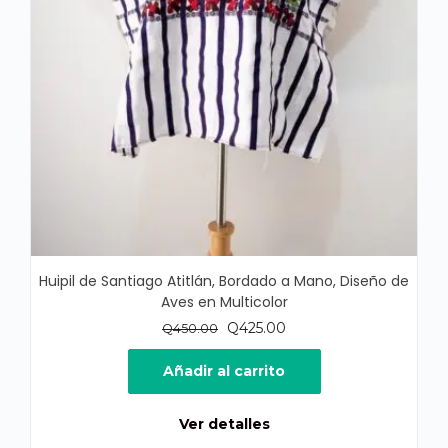
Huipil de Santiago Atitlán, Bordado a Mano, Diseño de
Aves en Multicolor
El
El
Q
425.00
Q
450.00
precio
precio
original
actual
Añadir al carrito
era:
es:
Q450.00.
Q425.00.
Ver detalles