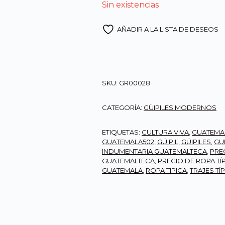
Sin existencias
AÑADIR A LA LISTA DE DESEOS
SKU:
GR00028
CATEGORÍA:
GÜIPILES MODERNOS
ETIQUETAS:
CULTURA VIVA
,
GUATEMA
GUATEMALA502
,
GÜIPIL
,
GÜIPILES
,
GU
INDUMENTARIA GUATEMALTECA
,
PREC
GUATEMALTECA
,
PRECIO DE ROPA TÍ
GUATEMALA
,
ROPA TIPICA
,
TRAJES TÍ