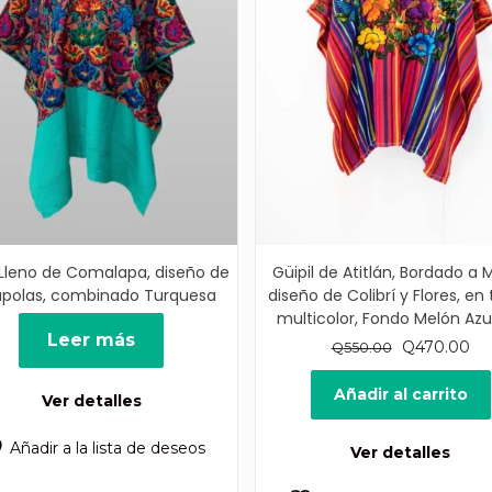
l Lleno de Comalapa, diseño de
Güipil de Atitlán, Bordado a 
polas, combinado Turquesa
diseño de Colibrí y Flores, en
multicolor, Fondo Melón Az
Leer más
El
El
Q
470.00
Q
550.00
precio
pr
original
act
Añadir al carrito
Ver detalles
era:
es:
Q550.00.
Q4
Añadir a la lista de deseos
Ver detalles