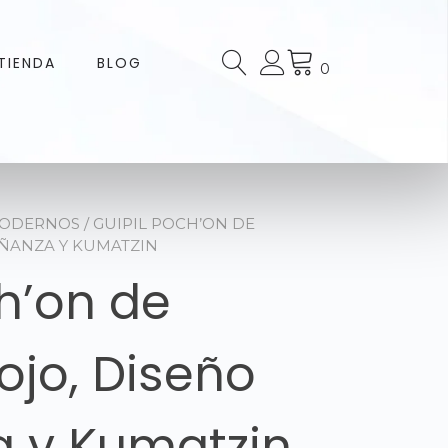
TIENDA
BLOG
0
MODERNOS
/ GUIPIL POCH’ON DE
ÑANZA Y KUMATZIN
h’on de
jo, Diseño
 y Kumatzin