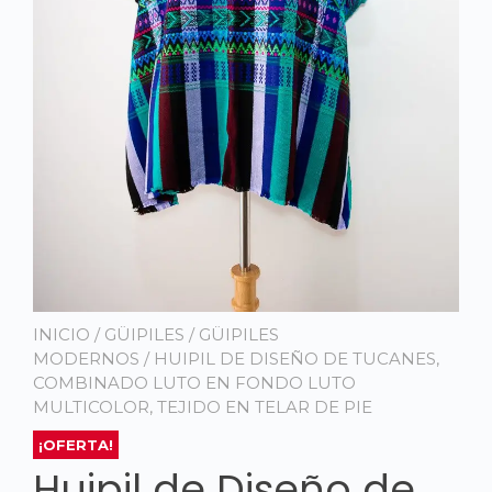
INICIO
/
GÜIPILES
/
GÜIPILES
MODERNOS
/ HUIPIL DE DISEÑO DE TUCANES,
COMBINADO LUTO EN FONDO LUTO
MULTICOLOR, TEJIDO EN TELAR DE PIE
¡OFERTA!
Huipil de Diseño de