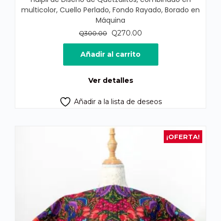
multicolor, Cuello Perlado, Fondo Rayado, Borado en
Máquina
El
El
Q
270.00
Q
300.00
precio
precio
original
actual
Añadir al carrito
era:
es:
Q300.00.
Q270.00.
Ver detalles
Añadir a la lista de deseos
¡OFERTA!