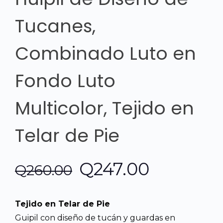
Tucanes,
Combinado Luto en
Fondo Luto
Multicolor, Tejido en
Telar de Pie
El
El
Q
247.00
Q
260.00
precio
precio
Tejido en Telar de Pie
original
actual
Guipil con diseño de tucán y guardas en