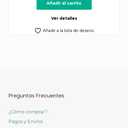
original
actual
Añadir al carrito
era:
es:
Q950.00.
Q825.00.
Ver detalles
Añadir a la lista de deseos
Preguntas Frecuentes
¿Cómo comprar?
Pagos y Envíos