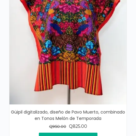
Güipil digitalizado, diseño de Pavo Muerto, combinado
en Tonos Melón de Temporada
El
El
Q
825.00
Q
950.00
precio
precio