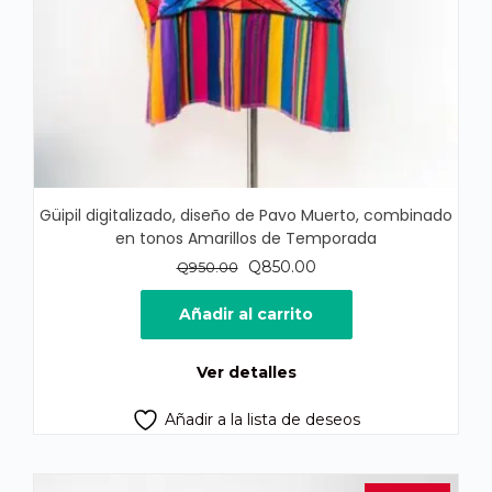
Güipil digitalizado, diseño de Pavo Muerto, combinado
en tonos Amarillos de Temporada
El
El
Q
850.00
Q
950.00
precio
precio
original
actual
Añadir al carrito
era:
es:
Q950.00.
Q850.00.
Ver detalles
Añadir a la lista de deseos