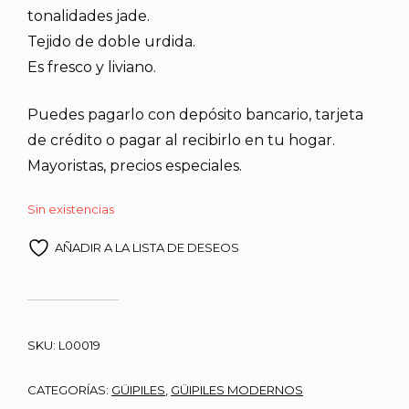
tonalidades jade.
era:
es:
Tejido de doble urdida.
Es fresco y liviano.
Q260.00.
Q247.00.
Puedes pagarlo con depósito bancario, tarjeta
de crédito o pagar al recibirlo en tu hogar.
Mayoristas, precios especiales.
Sin existencias
AÑADIR A LA LISTA DE DESEOS
SKU:
L00019
CATEGORÍAS:
GÜIPILES
,
GÜIPILES MODERNOS