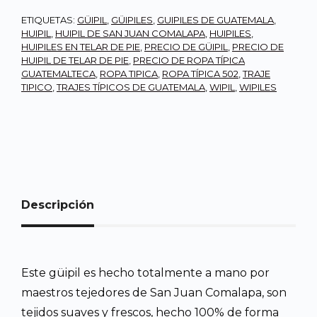
ETIQUETAS:
GÜIPIL
,
GÜIPILES
,
GUIPILES DE GUATEMALA
,
HUIPIL
,
HUIPIL DE SAN JUAN COMALAPA
,
HUIPILES
,
HUIPILES EN TELAR DE PIE
,
PRECIO DE GÜIPIL
,
PRECIO DE
HUIPIL DE TELAR DE PIE
,
PRECIO DE ROPA TÍPICA
GUATEMALTECA
,
ROPA TIPICA
,
ROPA TÍPICA 502
,
TRAJE
TIPICO
,
TRAJES TÍPICOS DE GUATEMALA
,
WIPIL
,
WIPILES
Descripción
Este güipil es hecho totalmente a mano por
maestros tejedores de San Juan Comalapa, son
tejidos suaves y frescos, hecho 100% de forma