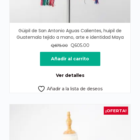
Güipil de San Antonio Aguas Calientes, huipil de
Guatemala tejido a mano, arte e identidad Maya
El
El
Q
605.00
Q
675.00
precio
precio
original
actual
Añadir al carrito
era:
es:
Q675.00.
Q605.00.
Ver detalles
Añadir a la lista de deseos
¡OFERTA!