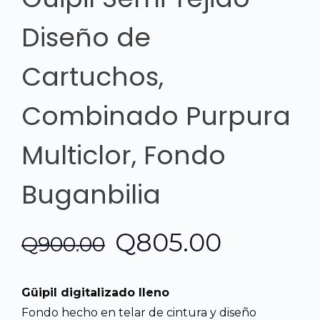
Diseño de
Cartuchos,
Combinado Purpura
Multiclor, Fondo
Buganbilia
El
El
Q
805.00
Q
900.00
precio
precio
Güipil digitalizado lleno
original
actual
Fondo hecho en telar de cintura y diseño