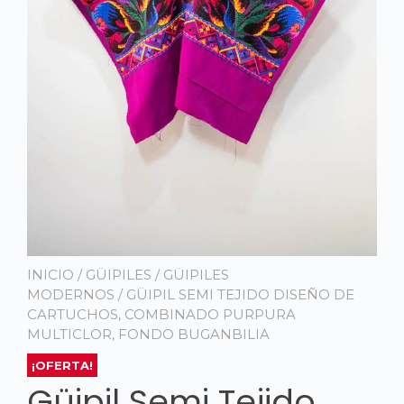
INICIO
/
GÜIPILES
/
GÜIPILES
MODERNOS
/ GÜIPIL SEMI TEJIDO DISEÑO DE
CARTUCHOS, COMBINADO PURPURA
MULTICLOR, FONDO BUGANBILIA
¡OFERTA!
Güipil Semi Tejido