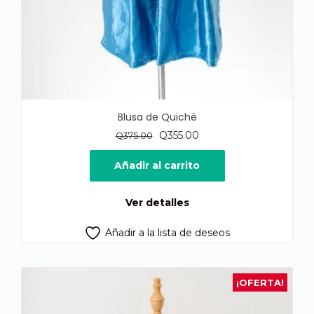
Blusa de Quiché
El
El
Q
355.00
Q
375.00
precio
precio
original
actual
Añadir al carrito
era:
es:
Q375.00.
Q355.00.
Ver detalles
Añadir a la lista de deseos
¡OFERTA!