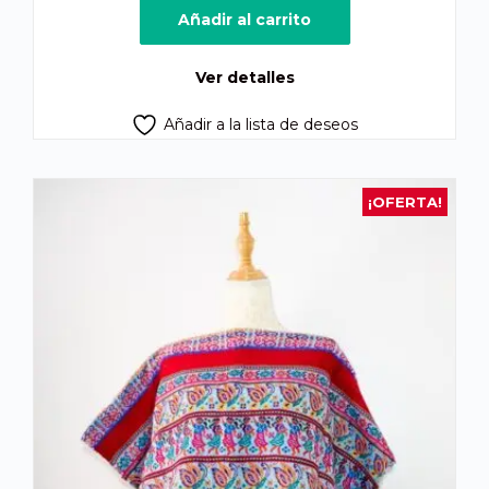
original
actual
Añadir al carrito
era:
es:
Q725.00.
Q660.00.
Ver detalles
Añadir a la lista de deseos
¡OFERTA!