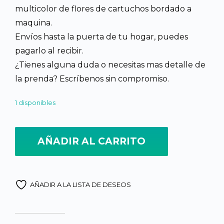
multicolor de flores de cartuchos bordado a
era:
es:
maquina.
Envíos hasta la puerta de tu hogar, puedes
Q900.00.
Q805.00
pagarlo al recibir.
¿Tienes alguna duda o necesitas mas detalle de
la prenda? Escríbenos sin compromiso.
1 disponibles
Güipil Semi Tejido Diseño de Cartuchos, Combinado Purpura Mult
AÑADIR AL CARRITO
AÑADIR A LA LISTA DE DESEOS