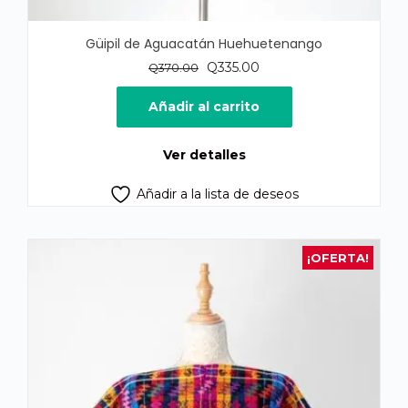
Güipil de Aguacatán Huehuetenango
El
El
Q
335.00
Q
370.00
precio
precio
original
actual
Añadir al carrito
era:
es:
Q370.00.
Q335.00.
Ver detalles
Añadir a la lista de deseos
¡OFERTA!