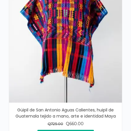
Güipil de San Antonio Aguas Calientes, huipil de
Guatemala tejido a mano, arte e identidad Maya
El
El
Q
660.00
Q
725.00
precio
precio