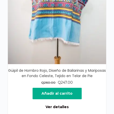
Güipil de Hombro Rojo, Diseño de Bailarinas y Mariposas
en Fondo Celeste, Tejido en Telar de Pie
El
El
Q
247.00
Q
260.00
precio
precio
original
actual
Añadir al carrito
era:
es:
Q260.00.
Q247.00.
Ver detalles